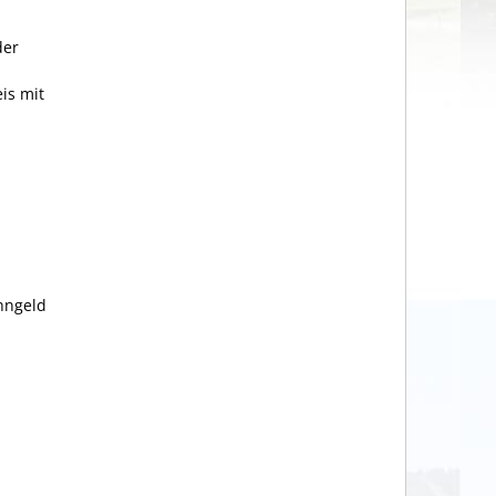
der
is mit
hngeld