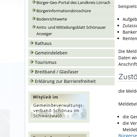
Bürger-Geo-Portal des Landkreis Lörrach
beispiels
Bürgerinformationsbroschüre
Aufgeb
Bodenrichtwerte
Zulass
Amts- und Mitteilungsblatt Schönauer
Banke
Anzeiger
Renten
Rathaus
Die Meld
Gemeindeleben
Daten wi
Tourismus
Anschrif
Breitband / Glasfaser
Zustä
Erklärung zur Barrierefreiheit
die Meld
Meldebeh
die Ge
die Ve
Meldeb
Bürgerse