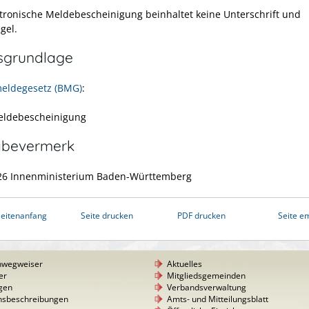
ktronische Meldebescheinigung beinhaltet keine Unterschrift und
gel.
sgrundlage
eldegesetz (BMG)
:
eldebescheinigung
abevermerk
26 Innenministerium Baden-Württemberg
eitenanfang
Seite drucken
PDF drucken
Seite e
nwegweiser
Aktuelles
er
Mitgliedsgemeinden
gen
Verbandsverwaltung
nsbeschreibungen
Amts- und Mitteilungsblatt