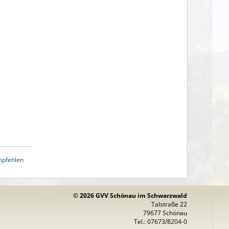
mpfehlen
© 2026 GVV Schönau im Schwarzwald
Talstraße 22
79677 Schönau
Tel.: 07673/8204-0