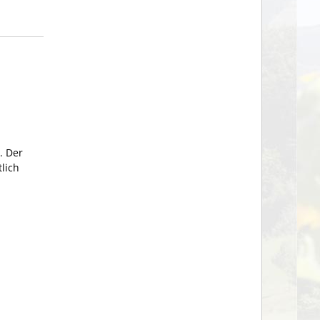
. Der
lich