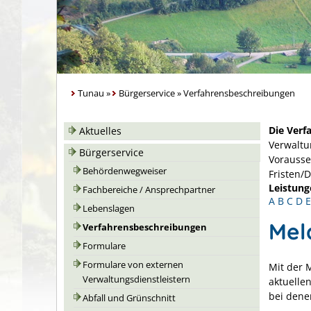
Tunau
»
Bürgerservice
»
Verfahrensbeschreibungen
Die Verf
Aktuelles
Verwaltu
Bürgerservice
Vorausse
Behördenwegweiser
Fristen/
Leistung
Fachbereiche / Ansprechpartner
A
B
C
D
E
Lebenslagen
Mel
Verfahrensbeschreibungen
Formulare
Formulare von externen
Mit der 
Verwaltungsdienstleistern
aktuelle
bei dene
Abfall und Grünschnitt