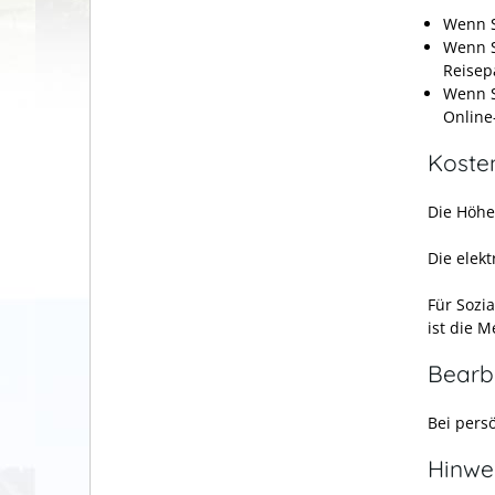
Wenn S
Wenn S
Reisep
Wenn S
Online
Koste
Die Höhe
Die elek
Für Sozi
ist die 
Bearb
Bei persö
Hinwe