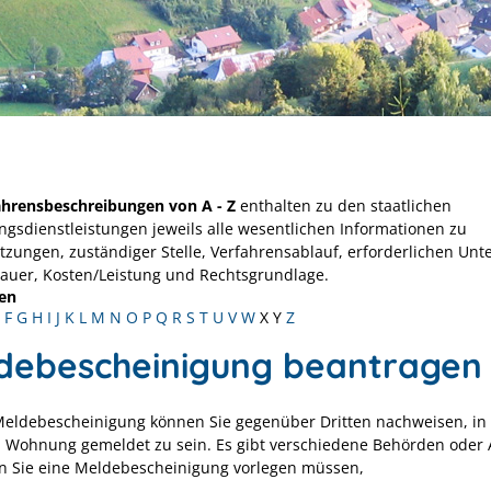
ahrensbeschreibungen von A - Z
enthalten zu den staatlichen
ngsdienstleistungen jeweils alle wesentlichen Informationen zu
tzungen, zuständiger Stelle, Verfahrensablauf, erforderlichen Unt
Dauer, Kosten/Leistung und Rechtsgrundlage.
en
F
G
H
I
J
K
L
M
N
O
P
Q
R
S
T
U
V
W
X
Y
Z
debescheinigung beantragen
Meldebescheinigung können Sie gegenüber Dritten nachweisen, in 
n Wohnung gemeldet zu sein. Es gibt verschiedene Behörden oder 
n Sie eine Meldebescheinigung vorlegen müssen,