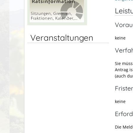
Leist
Vorau
Veranstaltungen
keine
Verfa
Sie müss
Antrag i
(auch dur
Friste
keine
Erford
Die Meld