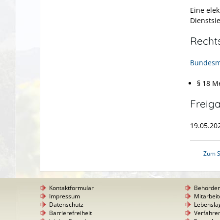
Eine ele
Dienstsie
Recht
Bundesm
§ 18 M
Freig
19.05.20
Zum S
Kontaktformular
Behörde
Impressum
Mitarbeit
Datenschutz
Lebensla
Barrierefreiheit
Verfahre