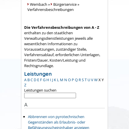
Wembach
»
Bürgerservice
»
Verfahrensbeschreibungen
Die Verfahrensbeschreibungen von A - Z
enthalten zu den staatlichen
Verwaltungsdienstleistungen jeweils alle
wesentlichen Informationen zu
Voraussetzungen, zuständiger Stelle,
Verfahrensablauf, erforderlichen Unterlagen,
Fristen/Dauer, Kosten/Leistung und
Rechtsgrundlage.
Leistungen
A
B
C
D
E
F
G
H
I
J
K
L
M
N
O
P
Q
R
S
T
U
V
W
X
Y
Z
Leistungen suchen
A
Abbrennen von pyrotechnischen
Gegenständen als Erlaubnis- oder
Befähigungsscheininhaber anzeigen