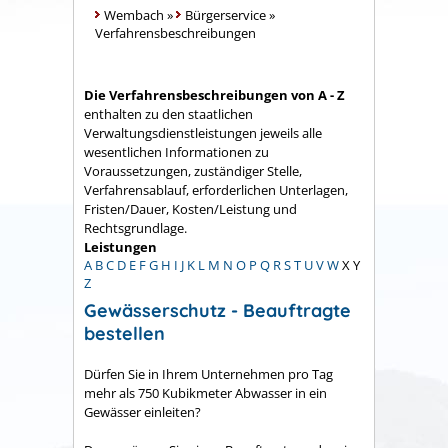
Wembach
»
Bürgerservice
»
Verfahrensbeschreibungen
Die Verfahrensbeschreibungen von A - Z
enthalten zu den staatlichen
Verwaltungsdienstleistungen jeweils alle
wesentlichen Informationen zu
Voraussetzungen, zuständiger Stelle,
Verfahrensablauf, erforderlichen Unterlagen,
Fristen/Dauer, Kosten/Leistung und
Rechtsgrundlage.
Leistungen
A
B
C
D
E
F
G
H
I
J
K
L
M
N
O
P
Q
R
S
T
U
V
W
X
Y
Z
Gewässerschutz - Beauftragte
bestellen
Dürfen Sie in Ihrem Unternehmen pro Tag
mehr als 750 Kubikmeter Abwasser in ein
Gewässer einleiten?