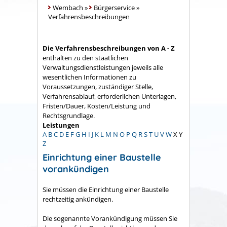
Wembach
»
Bürgerservice
»
Verfahrensbeschreibungen
Die Verfahrensbeschreibungen von A - Z
enthalten zu den staatlichen
Verwaltungsdienstleistungen jeweils alle
wesentlichen Informationen zu
Voraussetzungen, zuständiger Stelle,
Verfahrensablauf, erforderlichen Unterlagen,
Fristen/Dauer, Kosten/Leistung und
Rechtsgrundlage.
Leistungen
A
B
C
D
E
F
G
H
I
J
K
L
M
N
O
P
Q
R
S
T
U
V
W
X
Y
Z
Einrichtung einer Baustelle
vorankündigen
Sie müssen die Einrichtung einer Baustelle
rechtzeitig ankündigen.
Die sogenannte Vorankündigung müssen Sie