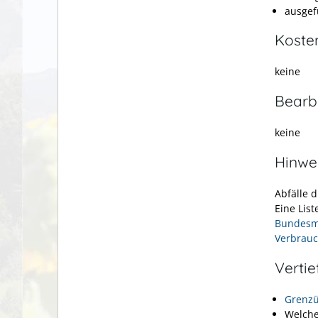
ausgef
Koste
keine
Bearb
keine
Hinwe
Abfälle 
Eine Lis
Bundesmi
Verbrauc
Verti
Grenzü
Welche