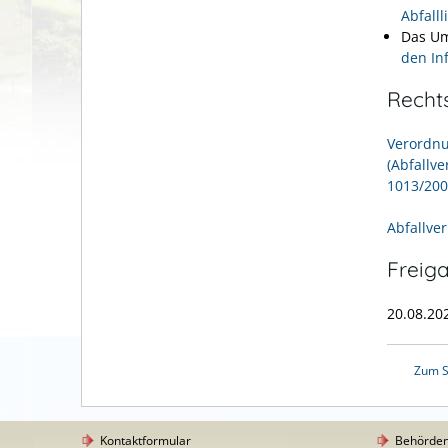
Abfall
Das Um
den In
Recht
Verordnu
(Abfallv
1013/20
Abfallve
Freig
20.08.2
Zum S
Kontaktformular
Behörde