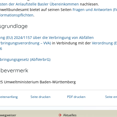
listen der Anlaufstelle Basler Übereinkommen
nachlesen.
weltbundesamt bietet auf seinen Seiten
Fragen und Antworten (F
formationspflichten
.
sgrundlage
ng (EU) 2024/1157 über die Verbringung von Abfällen
erbringungsverordnung – VVA)
in Verbindung mit der
Verordnung (E
06
rbringungsgesetz (AbfVerbrG)
abevermerk
025 Umweltministerium Baden-Württemberg
eitenanfang
Seite drucken
PDF drucken
Seite e
nwegweiser
Aktuelles