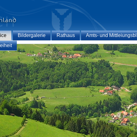
ice
Bildergalerie
Rathaus
Amts- und Mittleiungsbl
eiheit