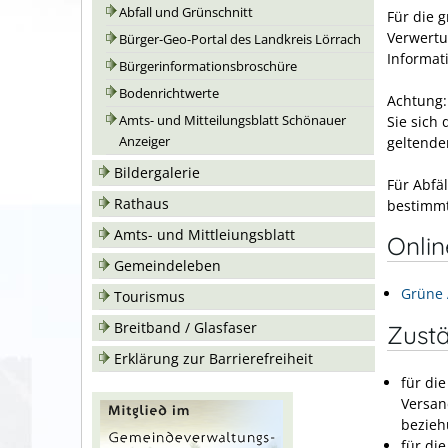
Abfall und Grünschnitt
Für die 
Verwertu
Bürger-Geo-Portal des Landkreis Lörrach
Informati
Bürgerinformationsbroschüre
Bodenrichtwerte
Achtung:
Sie sich
Amts- und Mitteilungsblatt Schönauer
gelte
n
de
Anzeiger
Bildergalerie
Für Abfäl
Rathaus
bestimmt
Amts- und Mittleiungsblatt
Onli
Gemeindeleben
Grüne 
Tourismus
Breitband / Glasfaser
Zustä
Erklärung zur Barrierefreiheit
für di
Versan
bezieh
für di