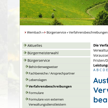
Wembach
»
Bürgerservice
»
Verfahrensbeschreibungen
Die Verf
Aktuelles
Verwaltu
Bürgermeisterwahl
Vorausse
Bürgerservice
Fristen/
Leistung
Behördenwegweiser
A
B
C
D
E
Fachbereiche / Ansprechpartner
Aus
Lebenslagen
Verfahrensbeschreibungen
Ver
Formulare
bea
Formulare von externen
Verwaltungsdienstleistern