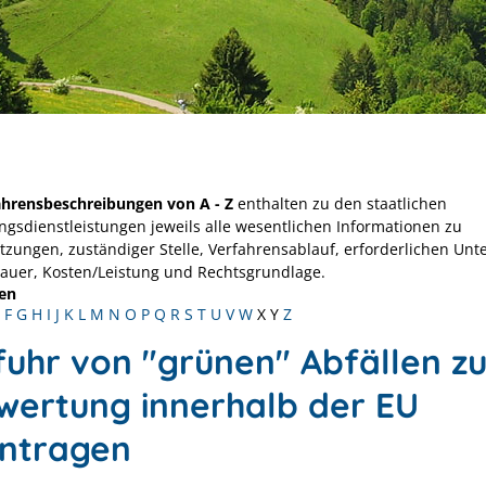
ahrensbeschreibungen von A - Z
enthalten zu den staatlichen
ngsdienstleistungen jeweils alle wesentlichen Informationen zu
tzungen, zuständiger Stelle, Verfahrensablauf, erforderlichen Unt
Dauer, Kosten/Leistung und Rechtsgrundlage.
en
F
G
H
I
J
K
L
M
N
O
P
Q
R
S
T
U
V
W
X
Y
Z
fuhr von "grünen" Abfällen zu
wertung innerhalb der EU
ntragen