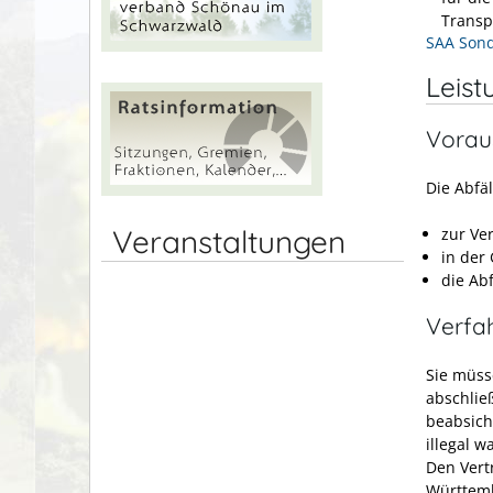
Transp
SAA Son
Leist
Vorau
Die Abfäl
Veranstaltungen
zur Ve
in der
die Ab
Verfa
Sie müss
abschließ
beabsich
illegal wa
Den Vert
Württemb