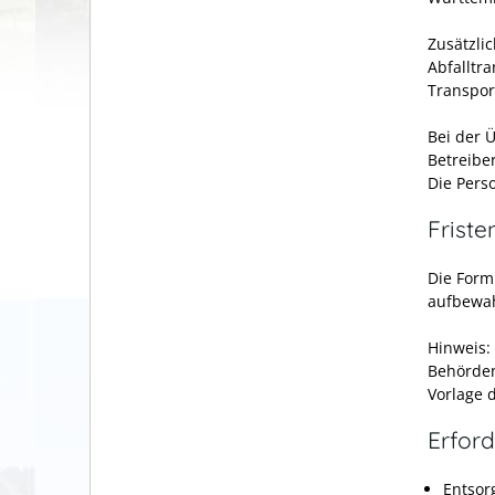
Zusätzli
Abfalltr
Transpor
Bei der 
Betreibe
Die Perso
Friste
Die Form
aufbewah
Hinweis:
Behörden
Vorlage 
Erford
Entsor