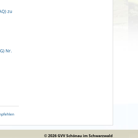
AQ) zu
G) Nr.
mpfehlen
© 2026 GVV Schönau im Schwarzwald