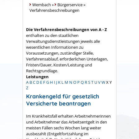
Wembach
»
Bürgerservice
»
Verfahrensbeschreibungen
Die Verfahrensbeschreibungen von A - Z
enthalten zu den staatlichen
Verwaltungsdienstleistungen jeweils alle
wesentlichen Informationen zu
Voraussetzungen, zuständiger Stelle,
Verfahrensablauf, erforderlichen Unterlagen,
Fristen/Dauer, Kosten/Leistung und
Rechtsgrundlage.
Leistungen
A
B
C
D
E
F
G
H
I
J
K
L
M
N
O
P
Q
R
S
T
U
V
W
X
Y
Z
Krankengeld für gesetzlich
Versicherte beantragen
Im Krankheitsfall erhalten Arbeitnehmerinnen
und Arbeitnehmer das Arbeitsentgelt in den
meisten Fällen sechs Wochen lang weiter
ausbezahlt (Entgeltfortzahlung im