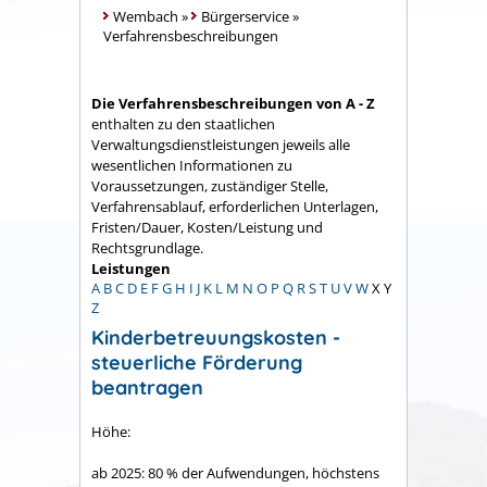
Wembach
»
Bürgerservice
»
Verfahrensbeschreibungen
Die Verfahrensbeschreibungen von A - Z
enthalten zu den staatlichen
Verwaltungsdienstleistungen jeweils alle
wesentlichen Informationen zu
Voraussetzungen, zuständiger Stelle,
Verfahrensablauf, erforderlichen Unterlagen,
Fristen/Dauer, Kosten/Leistung und
Rechtsgrundlage.
Leistungen
A
B
C
D
E
F
G
H
I
J
K
L
M
N
O
P
Q
R
S
T
U
V
W
X
Y
Z
Kinderbetreuungskosten -
steuerliche Förderung
beantragen
Höhe:
ab 2025: 80 % der Aufwendungen, höchstens