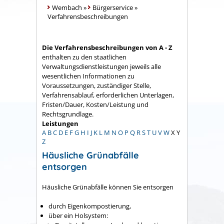
Wembach
»
Bürgerservice
»
Verfahrensbeschreibungen
Die Verfahrensbeschreibungen von A - Z
enthalten zu den staatlichen
Verwaltungsdienstleistungen jeweils alle
wesentlichen Informationen zu
Voraussetzungen, zuständiger Stelle,
Verfahrensablauf, erforderlichen Unterlagen,
Fristen/Dauer, Kosten/Leistung und
Rechtsgrundlage.
Leistungen
A
B
C
D
E
F
G
H
I
J
K
L
M
N
O
P
Q
R
S
T
U
V
W
X
Y
Z
Häusliche Grünabfälle
entsorgen
Häusliche Grünabfälle können Sie entsorgen
durch Eigenkompostierung,
über ein Holsystem
: