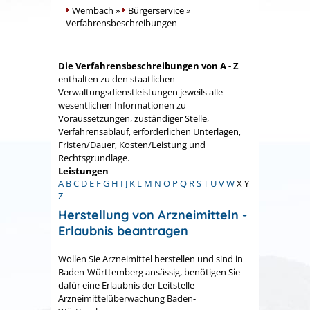
Wembach
»
Bürgerservice
»
Verfahrensbeschreibungen
Die Verfahrensbeschreibungen von A - Z
enthalten zu den staatlichen
Verwaltungsdienstleistungen jeweils alle
wesentlichen Informationen zu
Voraussetzungen, zuständiger Stelle,
Verfahrensablauf, erforderlichen Unterlagen,
Fristen/Dauer, Kosten/Leistung und
Rechtsgrundlage.
Leistungen
A
B
C
D
E
F
G
H
I
J
K
L
M
N
O
P
Q
R
S
T
U
V
W
X
Y
Z
Herstellung von Arzneimitteln -
Erlaubnis beantragen
Wollen Sie Arzneimittel herstellen und sind in
Baden-Württemberg ansässig, benötigen Sie
dafür eine Erlaubnis der Leitstelle
Arzneimittelüberwachung Baden-