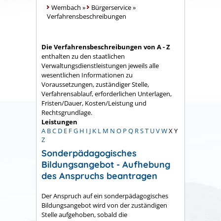
Wembach
»
Bürgerservice
»
Verfahrensbeschreibungen
Die Verfahrensbeschreibungen von A - Z
enthalten zu den staatlichen
Verwaltungsdienstleistungen jeweils alle
wesentlichen Informationen zu
Voraussetzungen, zuständiger Stelle,
Verfahrensablauf, erforderlichen Unterlagen,
Fristen/Dauer, Kosten/Leistung und
Rechtsgrundlage.
Leistungen
A
B
C
D
E
F
G
H
I
J
K
L
M
N
O
P
Q
R
S
T
U
V
W
X
Y
Z
Sonderpädagogisches
Bildungsangebot - Aufhebung
des Anspruchs beantragen
Der Anspruch auf ein sonderpädagogisches
Bildungsangebot wird von der zuständigen
Stelle aufgehoben, sobald die