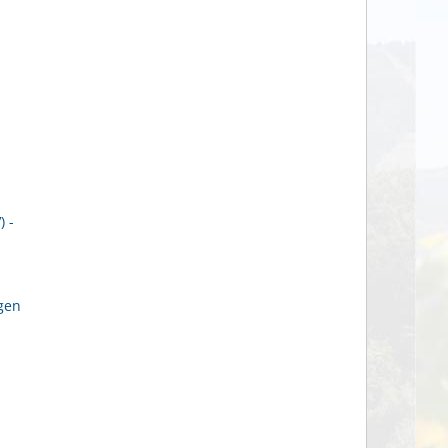
 -
gen