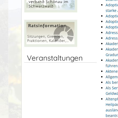
Adopti
starke
Adopti
Adopti
Adopti
Adress
Adress
Akadem
Akadem
Gradu
Veranstaltungen
Akadem
führen
Aktene
Allgem
Als be
Als Se
Geldwä
Altenp
Heilpä
auslän
beantr