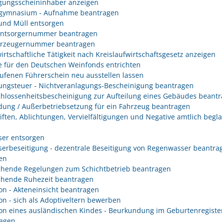
gungsscheininhaber anzeigen
gymnasium - Aufnahme beantragen
 und Müll entsorgen
entsorgernummer beantragen
erzeugernummer beantragen
irtschaftliche Tätigkeit nach Kreislaufwirtschaftsgesetz anzeigen
 für den Deutschen Weinfonds entrichten
ufenen Führerschein neu ausstellen lassen
ungsteuer - Nichtveranlagungs-Bescheinigung beantragen
hlossenheitsbescheinigung zur Aufteilung eines Gebäudes beant
ung / Außerbetriebsetzung für ein Fahrzeug beantragen
iften, Ablichtungen, Vervielfältigungen und Negative amtlich begl
er entsorgen
erbeseitigung - dezentrale Beseitigung von Regenwasser beantra
en
hende Regelungen zum Schichtbetrieb beantragen
hende Ruhezeit beantragen
on - Akteneinsicht beantragen
on - sich als Adoptiveltern bewerben
on eines ausländischen Kindes - Beurkundung im Geburtenregiste
agen