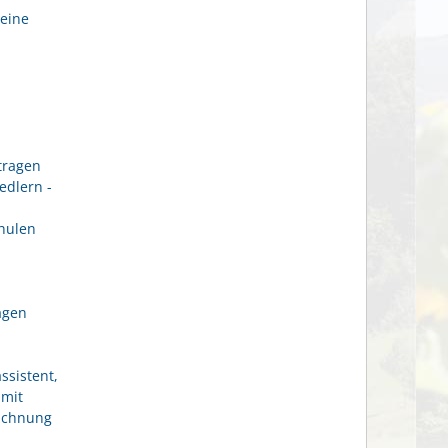
eine
tragen
edlern -
hulen
agen
ssistent,
 mit
eichnung