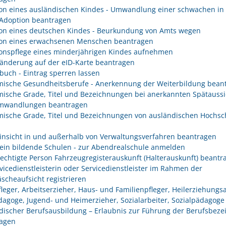
on eines ausländischen Kindes - Umwandlung einer schwachen in 
 Adoption beantragen
on eines deutschen Kindes - Beurkundung von Amts wegen
on eines erwachsenen Menschen beantragen
onspflege eines minderjährigen Kindes aufnehmen
änderung auf der eID-Karte beantragen
buch - Eintrag sperren lassen
ische Gesundheitsberufe - Anerkennung der Weiterbildung bean
ische Grade, Titel und Bezeichnungen bei anerkannten Spätaussi
mwandlungen beantragen
ische Grade, Titel und Bezeichnungen von ausländischen Hochsc
insicht in und außerhalb von Verwaltungsverfahren beantragen
ein bildende Schulen - zur Abendrealschule anmelden
rechtigte Person Fahrzeugregisterauskunft (Halterauskunft) beantr
rvicedienstleisterin oder Servicedienstleister im Rahmen der
scheaufsicht registrieren
fleger, Arbeitserzieher, Haus- und Familienpfleger, Heilerziehungsa
dagoge, Jugend- und Heimerzieher, Sozialarbeiter, Sozialpädagoge
discher Berufsausbildung – Erlaubnis zur Führung der Berufsbez
agen