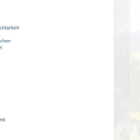
chtarbeit
ichen
i
mit