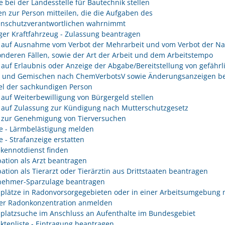
e bei der Landesstelle für Bautechnik stellen
n zur Person mitteilen, die die Aufgaben des
enschutzverantwortlichen wahrnimmt
er Kraftfahrzeug - Zulassung beantragen
 auf Ausnahme vom Verbot der Mehrarbeit und vom Verbot der Na
onderen Fällen, sowie der Art der Arbeit und dem Arbeitstempo
 auf Erlaubnis oder Anzeige der Abgabe/Bereitstellung von gefährl
n und Gemischen nach ChemVerbotsV sowie Änderungsanzeigen be
l der sachkundigen Person
 auf Weiterbewilligung von Bürgergeld stellen
 auf Zulassung zur Kündigung nach Mutterschutzgesetz
 zur Genehmigung von Tierversuchen
e - Lärmbelästigung melden
e - Strafanzeige erstatten
kennotdienst finden
ation als Arzt beantragen
ation als Tierarzt oder Tierärztin aus Drittstaaten beantragen
nehmer-Sparzulage beantragen
splätze in Radonvorsorgegebieten oder in einer Arbeitsumgebung 
er Radonkonzentration anmelden
splatzsuche im Anschluss an Aufenthalte im Bundesgebiet
ektenliste - Eintragung beantragen