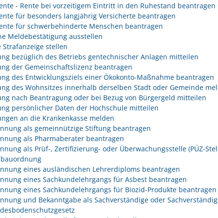
rente - Rente bei vorzeitigem Eintritt in den Ruhestand beantragen
rente für besonders langjährig Versicherte beantragen
rente für schwerbehinderte Menschen beantragen
he Meldebestätigung ausstellen
 Strafanzeige stellen
ng bezüglich des Betriebs gentechnischer Anlagen mitteilen
ng der Gemeinschaftslizenz beantragen
ng des Entwicklungsziels einer Ökokonto-Maßnahme beantragen
ng des Wohnsitzes innerhalb derselben Stadt oder Gemeinde me
ng nach Beantragung oder bei Bezug von Bürgergeld mitteilen
ng persönlicher Daten der Hochschule mitteilen
ngen an die Krankenkasse melden
nnung als gemeinnützige Stiftung beantragen
nnung als Pharmaberater beantragen
nnung als Prüf-, Zertifizierung- oder Überwachungsstelle (PÜZ-Stel
sbauordnung
nnung eines ausländischen Lehrerdiploms beantragen
nnung eines Sachkundelehrgangs für Asbest beantragen
nnung eines Sachkundelehrgangs für Biozid-Produkte beantragen
nnung und Bekanntgabe als Sachverständige oder Sachverständig
desbodenschutzgesetz