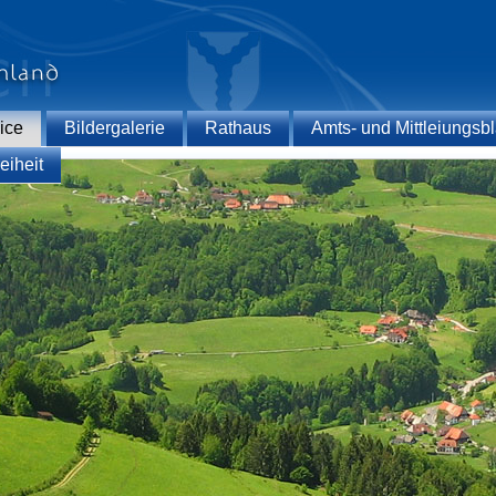
ice
Bildergalerie
Rathaus
Amts- und Mittleiungsbl
eiheit