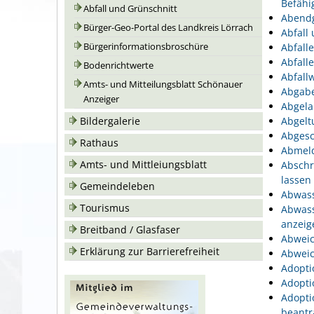
Befähi
Abfall und Grünschnitt
Abend
Bürger-Geo-Portal des Landkreis Lörrach
Abfall
Bürgerinformationsbroschüre
Abfall
Abfall
Bodenrichtwerte
Abfallw
Amts- und Mitteilungsblatt Schönauer
Abgabe
Anzeiger
Abgela
Bildergalerie
Abgelt
Abgesc
Rathaus
Abmeld
Amts- und Mittleiungsblatt
Abschr
lassen
Gemeindeleben
Abwass
Tourismus
Abwass
anzeig
Breitband / Glasfaser
Abweic
Erklärung zur Barrierefreiheit
Abweic
Adopti
Adopti
Adopti
beantr