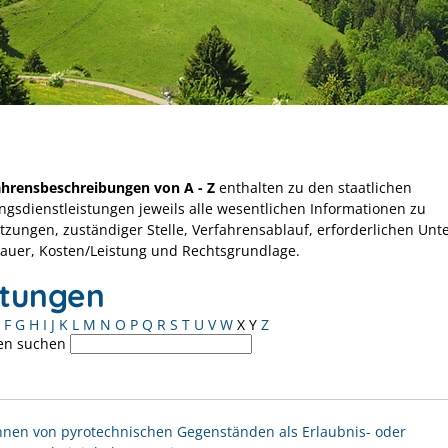
ahrensbeschreibungen von A - Z
enthalten zu den staatlichen
ngsdienstleistungen jeweils alle wesentlichen Informationen zu
tzungen, zuständiger Stelle, Verfahrensablauf, erforderlichen Unt
Dauer, Kosten/Leistung und Rechtsgrundlage.
stungen
F
G
H
I
J
K
L
M
N
O
P
Q
R
S
T
U
V
W
X
Y
Z
en suchen
nen von pyrotechnischen Gegenständen als Erlaubnis- oder