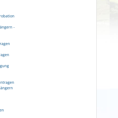
robation
ängern -
tragen
n
tragen
igung
antragen
längern
gen