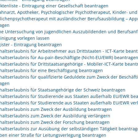
ektenliste - Eintragung einer Gesellschaft beantragen
Zahnarzt, Apotheker, Psychologischer Psychotherapeut, Kinder- und
lichenpsychotherapeut mit ausländischer Berufsausbildung – App
agen
che Untersuchung von jugendlichen Auszubildenden und Berufsanf
inigung vorlegen lassen
gister - Eintragung beantragen
haltserlaubnis für Arbeitnehmer aus Drittstaaten - ICT-Karte bean
haltserlaubnis für Au-pair-Beschäftigte (Nicht-EU/EWR) beantrage
haltserlaubnis für Drittstaatsangehörige - Mobiler-ICT-Karte bean
haltserlaubnis für eine Beschäftigung beantragen
haltserlaubnis für qualifizierte Geduldete zum Zweck der Beschäft
agen
haltserlaubnis für Staatsangehörige der Schweiz beantragen
haltserlaubnis für Studierende aus Staaten außerhalb EU/EWR be
haltserlaubnis für Studierende aus Staaten außerhalb EU/EWR ver
haltserlaubnis zum Zweck der Ausbildung beantragen
haltserlaubnis zum Zweck der Ausbildung verlängern
haltserlaubnis zum Zweck der Forschung beantragen
haltserlaubnis zur Ausübung der selbständigen Tätigkeit beantra
ben einer Straße für Leitungsverlegung beantragen