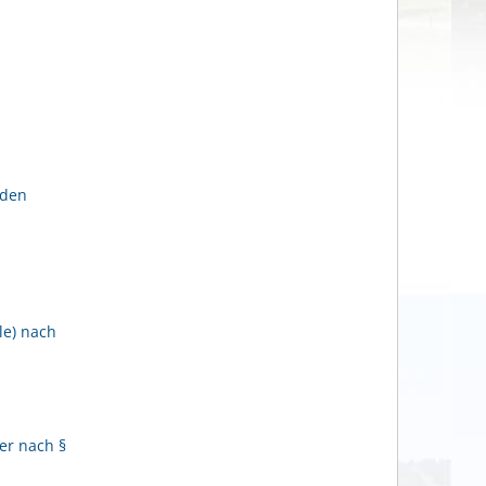
lden
le) nach
er nach §