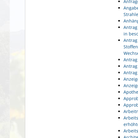
Anfrag
Angabe
Strahl
Anhäng
Antrag
in bes
Antrag
Stoffe
Wechse
Antrag
Antrag
Antrag
Anzeig
Anzeig
Apothe
Approb
Approb
Arbeit
Arbeit
erhöht
Arbeit
Archit