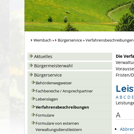
Wembach
»
Bürgerservice
»
Verfahrensbeschreibungen
Die Verf
Aktuelles
Verwaltu
Bürgermeisterwahl
Vorausse
Bürgerservice
Fristen/
Behördenwegweiser
Lei
Fachbereiche / Ansprechpartner
A
B
C
D
E
Lebenslagen
Leistung
Verfahrensbeschreibungen
A
Formulare
Formulare von externen
Abbren
Verwaltungsdienstleistern