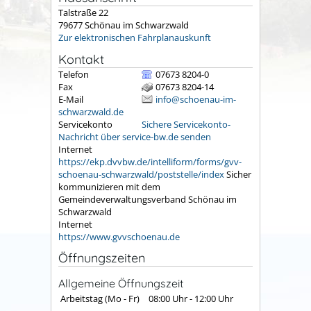
Talstraße 22
79677
Schönau im Schwarzwald
Zur elektronischen Fahrplanauskunft
Kontakt
Telefon
07673 8204-0
Fax
07673 8204-14
E-Mail
info@schoenau-im-
schwarzwald.de
Servicekonto
Sichere Servicekonto-
Nachricht über service-bw.de senden
Internet
https://ekp.dvvbw.de/intelliform/forms/gvv-
schoenau-schwarzwald/poststelle/index
Sicher
kommunizieren mit dem
Gemeindeverwaltungsverband Schönau im
Schwarzwald
Internet
https://www.gvvschoenau.de
Öffnungszeiten
Allgemeine Öffnungszeit
Arbeitstag (Mo - Fr)
08:00 Uhr
-
12:00 Uhr