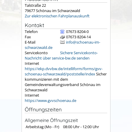
Talstraße 22
79677
Schönau im Schwarzwald
Zur elektronischen Fahrplanauskunft
Kontakt
Telefon
07673 8204-0
Fax
07673 8204-14
E-Mail
info@schoenau-im-
schwarzwald.de
Servicekonto
Sichere Servicekonto-
Nachricht über service-bw.de senden
Internet
https://ekp.dvvbw.de/intelliform/forms/gvv-
schoenau-schwarzwald/poststelle/index
Sicher
kommunizieren mit dem
Gemeindeverwaltungsverband Schönau im
Schwarzwald
Internet
https://www.gvvschoenau.de
Öffnungszeiten
Allgemeine Öffnungszeit
Arbeitstag (Mo - Fr)
08:00 Uhr
-
12:00 Uhr