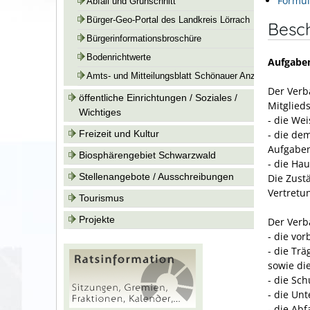
Formul
Abfall und Grünschnitt
Bürger-Geo-Portal des Landkreis Lörrach
Besc
Bürgerinformationsbroschüre
Bodenrichtwerte
Aufgabe
Amts- und Mitteilungsblatt Schönauer Anzeiger
Der Ver
öffentliche Einrichtungen / Soziales /
Mitglie
Wichtiges
- die We
- die de
Freizeit und Kultur
Aufgabe
Biosphärengebiet Schwarzwald
- die Ha
Stellenangebote / Ausschreibungen
Die Zust
Vertretu
Tourismus
Projekte
Der Ver
- die vo
- die Tr
sowie di
- die Sc
- die Un
- die Abf