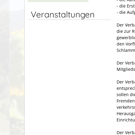
- die Er
Veranstaltungen
- die Au
Der Verb
die zur 
gewerbli
den Vorf
Schlamm-
Der Verb
Mitglied
Der Verb
entsprec
sollen d
Fremdenv
verkehrs
Herausga
Einricht
Der Verb