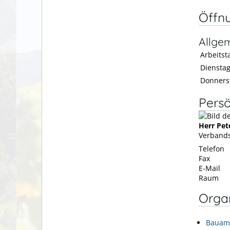
Öffn
Allge
Arbeitsta
Diensta
Donners
Persö
Herr
Pet
Verbands
Telefon
Fax
E-Mail
Raum
Organ
Bauam