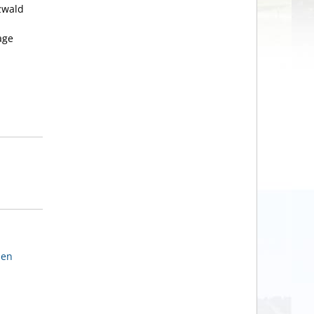
zwald
age
den