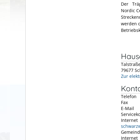
Der Träg
Nordic C
Strecken
werden d
Betriebsk
Hausa
Talstraß
79677
Sc
Zur elek
Kont
Telefon
Fax
E-Mail
Servicek
Internet
schwarzw
Gemeind
Internet