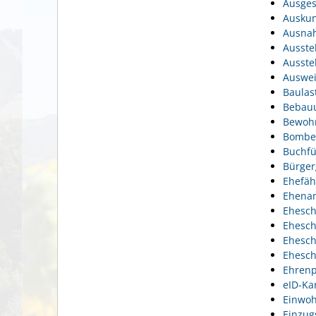
Ausges
Auskun
Ausnah
Ausste
Ausste
Auswei
Baulas
Bebauu
Bewohn
Bomben
Buchfü
Bürger
Ehefäh
Ehena
Ehesch
Ehesch
Ehesch
Ehesch
Ehrenp
eID-Ka
Einwoh
Einzug