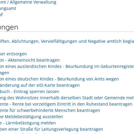
mt / Allgemeine Verwaltung
ungsamt
of
ungen
iften, Ablichtungen, Vervielfältigungen und Negative amtlich begl
er entsorgen
on - Akteneinsicht beantragen
on eines ausländischen Kindes - Beurkundung im Geburtenregiste
agen
on eines deutschen Kindes - Beurkundung von Amts wegen
änderung auf der eID-Karte beantragen
buch - Eintrag sperren lassen
ng des Wohnsitzes innerhalb derselben Stadt oder Gemeinde me
rente - Rente bei vorzeitigem Eintritt in den Ruhestand beantragen
rente für schwerbehinderte Menschen beantragen
he Meldebestätigung ausstellen
e - Lärmbelästigung melden
ben einer Straße für Leitungsverlegung beantragen