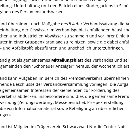
stellung, Unterhaltung und den Betrieb eines Kindergartens in Sch
fgaben des Personenstandswesens
and übernimmt nach Maßgabe des § 4 der Verbandssatzung die A
Reinhaltung der Gewässer im Verbandsgebiet anfallenden häuslich
chen und industriellen Abwässer zu sammeln und vor ihrer Einleit
luter in einer Gruppenkläranlage zu reinigen, sowie die dabei anfa
 und Abfallstoffe abzuführen und unschädlich unterzubringen.
and gibt als gemeinsames
Mitteilungsblatt
des Verbandes und sei
sgemeinden den "Schönauer Anzeiger" heraus, der wöchentlich ers
and kann Aufgaben im Bereich des Fremdenverkehrs übernehmen,
hende Beschlüsse der Verbands­versammlung vorliegen. Die Aufg
ie gemeinsamen Interessen der Gemeinden zur Förderung des
erkehrs abdecken, insbesondere sind dies die gemeinsame Frem
werbung (Zeitungswerbung, Messebesuche), Prospekter­stellung,
be von Informationsmaterial sowie Betei­ligung an überörtlichen
ungen.
and ist Mitglied im Trägerverein Schwarzwald Nordic Center Notsc