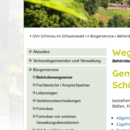
GVV Schönau im Schwarzwald
»
Bürgerservice
»
Behörd
Weg
Aktuelles
Behörde
Verbandsgemeinden und Verwaltung
Bürgerservice
Gem
Behördenwegweiser
Sch
Fachbereiche / Ansprechpartner
Lebenslagen
bestehen
Verfahrensbeschreibungen
Böllen, 
Formulare
Formulare von externen
Allgem
Verwaltungsdienstleistern
Zugehö