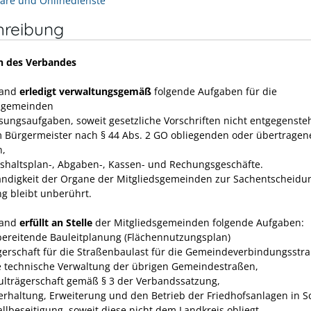
are und Onlinedienste
hreibung
n des Verbandes
band
erledigt verwaltungsgemäß
folgende Aufgaben für die
dsgemeinden
isungsaufgaben, soweit gesetzliche Vorschriften nicht entgegenste
m Bürgermeister nach § 44 Abs. 2 GO obliegenden oder übertragen
n,
ushaltsplan-, Abgaben-, Kassen- und Rechungs­geschäfte.
ändigkeit der Organe der Mitgliedsgemeinden zur Sachent­scheidu
ng bleibt unberührt.
band
erfüllt an Stelle
der Mitgliedsgemeinden folgende Aufgaben:
rbereitende Bauleitplanung (Flächennutzungsplan)
ägerschaft für die Straßenbaulast für die Gemeindeverbindungsstr
e technische Verwaltung der übrigen Gemeindestraßen,
hulträgerschaft gemäß § 3 der Verbandssatzung,
terhaltung, Erweiterung und den Betrieb der Friedhofsanlagen in 
allbeseitigung, soweit diese nicht dem Land­kreis obliegt