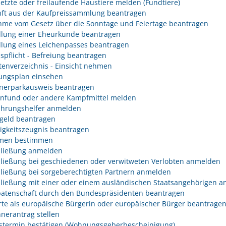
etzte oder freilaufende Haustiere melden (Fundtiere)
ft aus der Kaufpreissammlung beantragen
me vom Gesetz über die Sonntage und Feiertage beantragen
llung einer Eheurkunde beantragen
llung eines Leichenpasses beantragen
spflicht - Befreiung beantragen
tenverzeichnis - Einsicht nehmen
ngsplan einsehen
erparkausweis beantragen
fund oder andere Kampfmittel melden
hrungshelfer anmelden
geld beantragen
igkeitszeugnis beantragen
men bestimmen
ließung anmelden
ließung bei geschiedenen oder verwitweten Verlobten anmelden
ließung bei sorgeberechtigten Partnern anmelden
ließung mit einer oder einem ausländischen Staatsangehörigen 
atenschaft durch den Bundespräsidenten beantragen
rte als europäische Bürgerin oder europäischer Bürger beantrage
nerantrag stellen
stermin bestätigen (Wohnungsgeberbescheinigung)