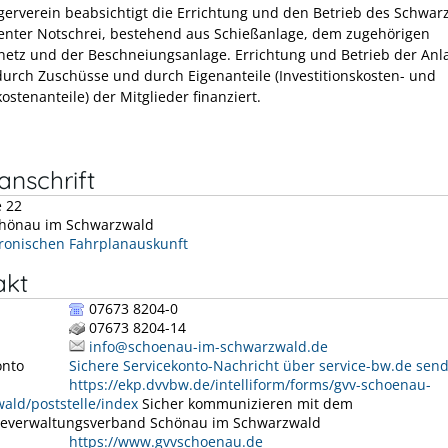
erverein beabsichtigt die Errichtung und den Betrieb des Schwar
enter Notschrei, bestehend aus Schießanlage, dem zugehörigen
netz und der Beschneiungsanlage. Errichtung und Betrieb der Anl
urch Zuschüsse und durch Eigenanteile (Investitionskosten- und
ostenanteile) der Mitglieder finanziert.
nschrift
e 22
hönau im Schwarzwald
tronischen Fahrplanauskunft
akt
07673 8204-0
07673 8204-14
info@schoenau-im-schwarzwald.de
onto
Sichere Servicekonto-Nachricht über service-bw.de sen
https://ekp.dvvbw.de/intelliform/forms/gvv-schoenau-
ald/poststelle/index
Sicher kommunizieren mit dem
everwaltungsverband Schönau im Schwarzwald
https://www.gvvschoenau.de