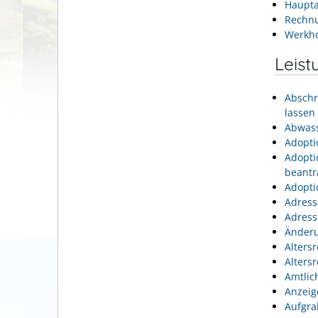
Haupta
Rechn
Werkh
Leist
Abschr
lassen
Abwass
Adopti
Adopti
beantr
Adopti
Adress
Adress
Änderu
Alters
Alters
Amtlic
Anzeig
Aufgra