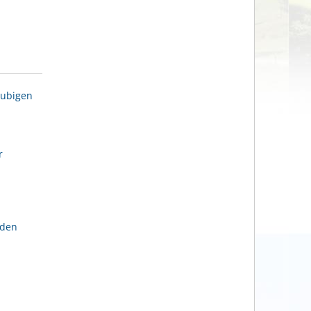
aubigen
r
lden