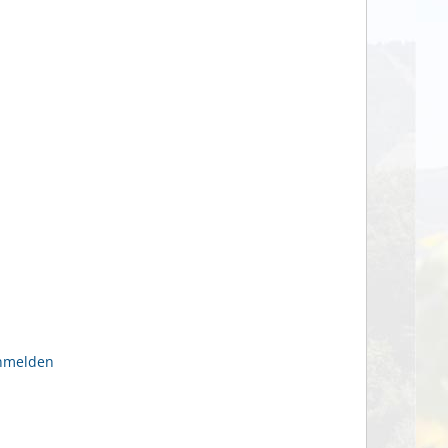
anmelden
n