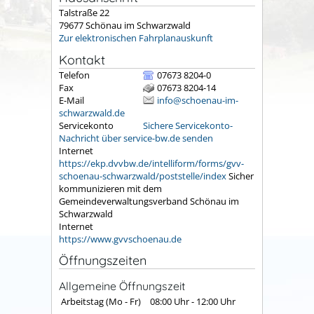
Talstraße 22
79677
Schönau im Schwarzwald
Zur elektronischen Fahrplanauskunft
Kontakt
Telefon
07673 8204-0
Fax
07673 8204-14
E-Mail
info@schoenau-im-
schwarzwald.de
Servicekonto
Sichere Servicekonto-
Nachricht über service-bw.de senden
Internet
https://ekp.dvvbw.de/intelliform/forms/gvv-
schoenau-schwarzwald/poststelle/index
Sicher
kommunizieren mit dem
Gemeindeverwaltungsverband Schönau im
Schwarzwald
Internet
https://www.gvvschoenau.de
Öffnungszeiten
Allgemeine Öffnungszeit
Arbeitstag (Mo - Fr)
08:00 Uhr
-
12:00 Uhr