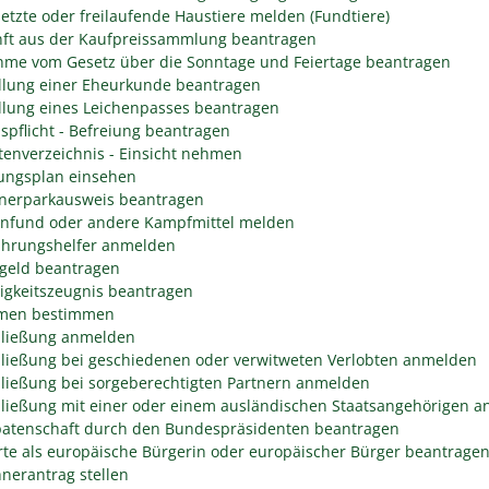
etzte oder freilaufende Haustiere melden (Fundtiere)
ft aus der Kaufpreissammlung beantragen
me vom Gesetz über die Sonntage und Feiertage beantragen
llung einer Eheurkunde beantragen
llung eines Leichenpasses beantragen
spflicht - Befreiung beantragen
tenverzeichnis - Einsicht nehmen
ngsplan einsehen
erparkausweis beantragen
fund oder andere Kampfmittel melden
hrungshelfer anmelden
geld beantragen
igkeitszeugnis beantragen
men bestimmen
ließung anmelden
ließung bei geschiedenen oder verwitweten Verlobten anmelden
ließung bei sorgeberechtigten Partnern anmelden
ließung mit einer oder einem ausländischen Staatsangehörigen 
atenschaft durch den Bundespräsidenten beantragen
rte als europäische Bürgerin oder europäischer Bürger beantrage
nerantrag stellen