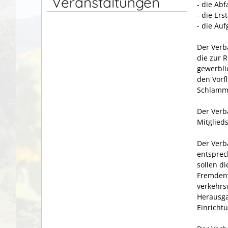
Veranstaltungen
- die Abf
- die Er
- die Au
Der Verb
die zur 
gewerbli
den Vorf
Schlamm-
Der Verb
Mitglied
Der Verb
entsprec
sollen d
Fremdenv
verkehrs
Herausga
Einricht