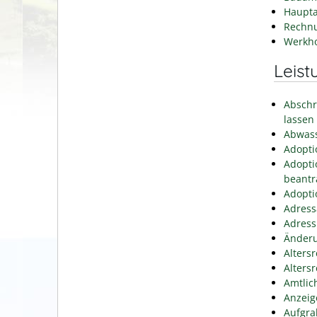
Haupta
Rechn
Werkh
Leist
Abschr
lassen
Abwass
Adopti
Adopti
beantr
Adopti
Adress
Adress
Änderu
Alters
Alters
Amtlic
Anzeig
Aufgra