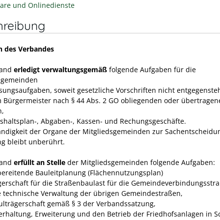
are und Onlinedienste
hreibung
n des Verbandes
band
erledigt verwaltungsgemäß
folgende Aufgaben für die
dsgemeinden
isungsaufgaben, soweit gesetzliche Vorschriften nicht entgegenste
m Bürgermeister nach § 44 Abs. 2 GO obliegenden oder übertragen
n,
ushaltsplan-, Abgaben-, Kassen- und Rechungs­geschäfte.
ändigkeit der Organe der Mitgliedsgemeinden zur Sachent­scheidu
ng bleibt unberührt.
band
erfüllt an Stelle
der Mitgliedsgemeinden folgende Aufgaben:
rbereitende Bauleitplanung (Flächennutzungsplan)
ägerschaft für die Straßenbaulast für die Gemeindeverbindungsstr
e technische Verwaltung der übrigen Gemeindestraßen,
hulträgerschaft gemäß § 3 der Verbandssatzung,
terhaltung, Erweiterung und den Betrieb der Friedhofsanlagen in 