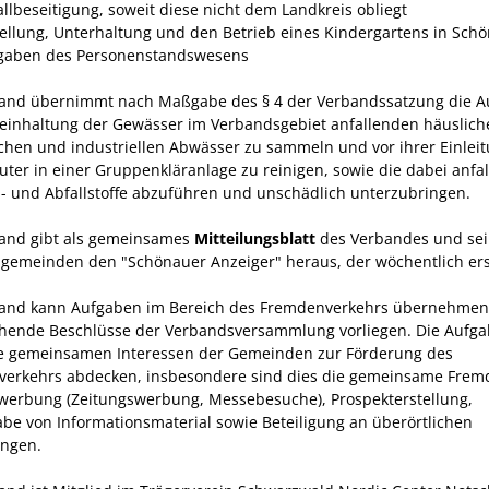
allbeseitigung, soweit diese nicht dem Land­kreis obliegt
stellung, Unterhaltung und den Betrieb eines Kindergartens in Sch
fgaben des Personenstandswesens
and übernimmt nach Maßgabe des § 4 der Verbandssatzung die A
Reinhaltung der Gewässer im Verbandsgebiet anfallenden häuslich
chen und industriellen Abwässer zu sammeln und vor ihrer Einleit
luter in einer Gruppenkläranlage zu reinigen, sowie die dabei anfa
 und Abfallstoffe abzuführen und unschädlich unterzubringen.
and gibt als gemeinsames
Mitteilungsblatt
des Verbandes und sei
sgemeinden den "Schönauer Anzeiger" heraus, der wöchentlich ers
and kann Aufgaben im Bereich des Fremdenverkehrs übernehmen,
hende Beschlüsse der Verbands­versammlung vorliegen. Die Aufg
ie gemeinsamen Interessen der Gemeinden zur Förderung des
erkehrs abdecken, insbesondere sind dies die gemeinsame Frem
werbung (Zeitungswerbung, Messebesuche), Prospekter­stellung,
be von Informationsmaterial sowie Betei­ligung an überörtlichen
ungen.