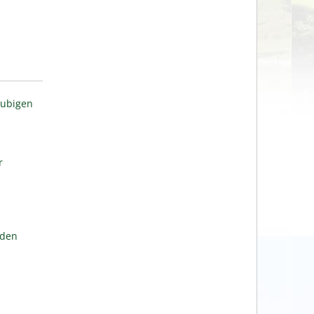
aubigen
r
lden