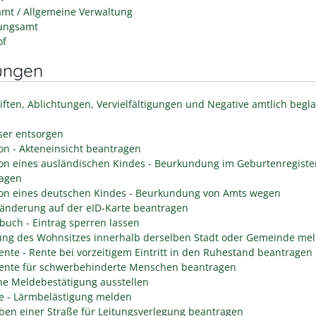
mt / Allgemeine Verwaltung
ungsamt
of
ungen
iften, Ablichtungen, Vervielfältigungen und Negative amtlich begl
er entsorgen
on - Akteneinsicht beantragen
on eines ausländischen Kindes - Beurkundung im Geburtenregiste
agen
on eines deutschen Kindes - Beurkundung von Amts wegen
änderung auf der eID-Karte beantragen
buch - Eintrag sperren lassen
ng des Wohnsitzes innerhalb derselben Stadt oder Gemeinde me
rente - Rente bei vorzeitigem Eintritt in den Ruhestand beantragen
rente für schwerbehinderte Menschen beantragen
he Meldebestätigung ausstellen
e - Lärmbelästigung melden
ben einer Straße für Leitungsverlegung beantragen