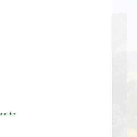
anmelden
n