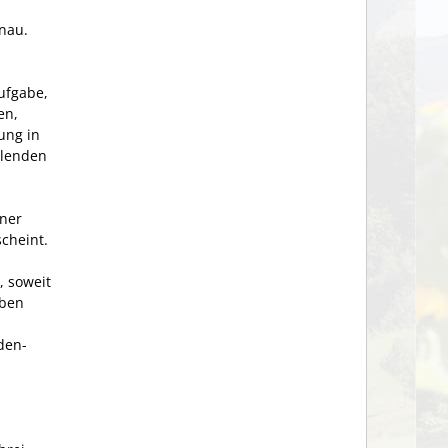
önau.
ufgabe,
en,
ung in
llenden
ner
cheint.
 soweit
aben
den­