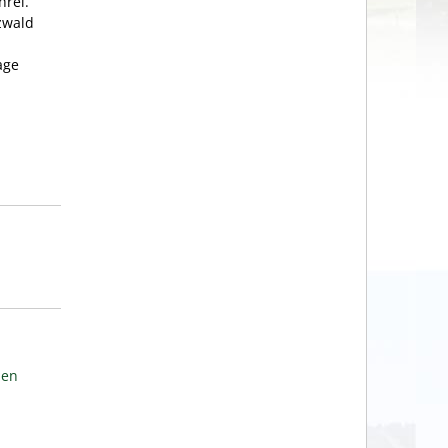
hrei.
zwald
age
den