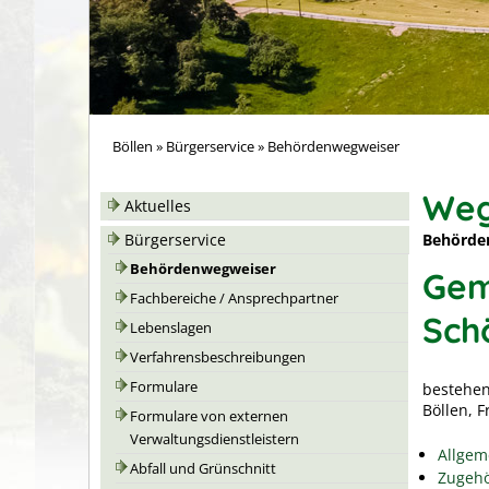
Böllen
»
Bürgerservice
»
Behördenwegweiser
Weg
Aktuelles
Behörde
Bürgerservice
Behördenwegweiser
Gem
Fachbereiche / Ansprechpartner
Sch
Lebenslagen
Verfahrensbeschreibungen
Formulare
bestehen
Böllen, 
Formulare von externen
Verwaltungsdienstleistern
Allgem
Abfall und Grünschnitt
Zugehö