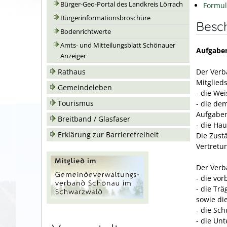
Bürger-Geo-Portal des Landkreis Lörrach
Formul
Bürgerinformationsbroschüre
Besc
Bodenrichtwerte
Amts- und Mitteilungsblatt Schönauer
Aufgabe
Anzeiger
Der Ver
Rathaus
Mitglie
Gemeindeleben
- die We
Tourismus
- die de
Aufgabe
Breitband / Glasfaser
- die Ha
Erklärung zur Barrierefreiheit
Die Zust
Vertretu
Der Ver
- die vo
- die Tr
sowie di
- die Sc
- die Un