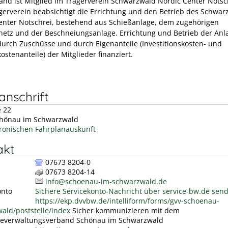
and ist Mitglied im Trägerverein Schwarzwald Nordic Center Notsc
erverein beabsichtigt die Errichtung und den Betrieb des Schwar
enter Notschrei, bestehend aus Schießanlage, dem zugehörigen
netz und der Beschneiungsanlage. Errichtung und Betrieb der Anl
urch Zuschüsse und durch Eigenanteile (Investitionskosten- und
ostenanteile) der Mitglieder finanziert.
nschrift
e 22
hönau im Schwarzwald
tronischen Fahrplanauskunft
akt
07673 8204-0
07673 8204-14
info@schoenau-im-schwarzwald.de
onto
Sichere Servicekonto-Nachricht über service-bw.de sen
https://ekp.dvvbw.de/intelliform/forms/gvv-schoenau-
ald/poststelle/index
Sicher kommunizieren mit dem
everwaltungsverband Schönau im Schwarzwald