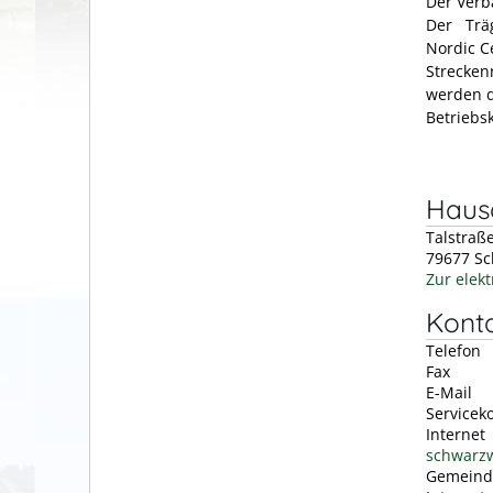
Der Verb
Der Träg
Nordic C
Strecken
werden d
Betriebsk
Hausa
Talstraß
79677
Sc
Zur elek
Kont
Telefon
Fax
E-Mail
Servicek
Internet
schwarzw
Gemeind