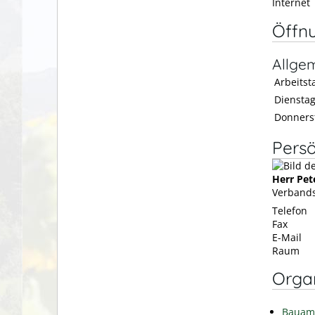
Internet
Öffn
Allge
Arbeitsta
Diensta
Donners
Persö
Herr
Pet
Verbands
Telefon
Fax
E-Mail
Raum
Organ
Bauam