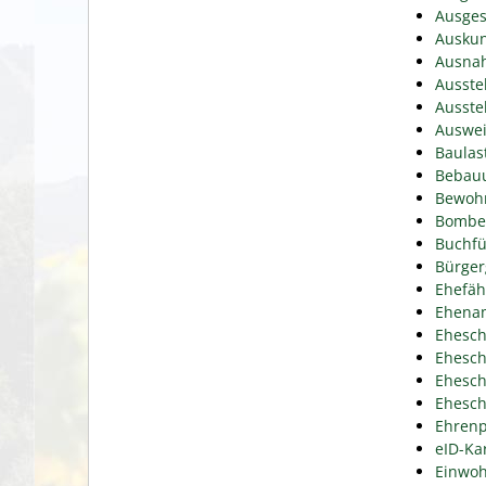
Ausges
Auskun
Ausnah
Ausste
Ausste
Auswei
Baulas
Bebauu
Bewohn
Bomben
Buchfü
Bürger
Ehefäh
Ehena
Ehesch
Ehesch
Ehesch
Ehesch
Ehrenp
eID-Ka
Einwoh