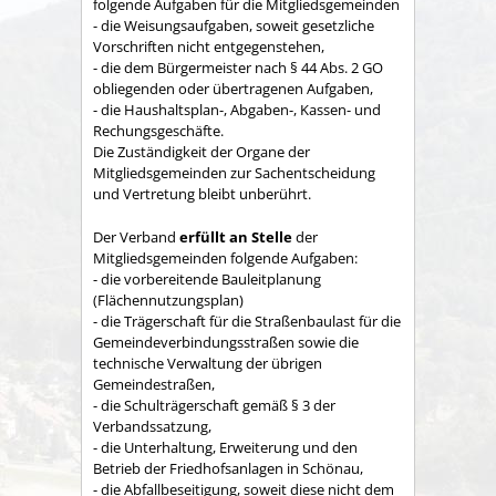
folgende Aufgaben für die Mitgliedsgemeinden
- die Weisungsaufgaben, soweit gesetzliche
Vorschriften nicht entgegenstehen,
- die dem Bürgermeister nach § 44 Abs. 2 GO
obliegenden oder übertragenen Aufgaben,
- die Haushaltsplan-, Abgaben-, Kassen- und
Rechungs­geschäfte.
Die Zuständigkeit der Organe der
Mitgliedsgemeinden zur Sachent­scheidung
und Vertretung bleibt unberührt.
Der Verband
erfüllt an Stelle
der
Mitgliedsgemeinden folgende Aufgaben:
- die vorbereitende Bauleitplanung
(Flächennutzungsplan)
- die Trägerschaft für die Straßenbaulast für die
Gemeindeverbindungsstraßen sowie die
technische Verwaltung der übrigen
Gemeindestraßen,
- die Schulträgerschaft gemäß § 3 der
Verbandssatzung,
- die Unterhaltung, Erweiterung und den
Betrieb der Friedhofsanlagen in Schönau,
- die Abfallbeseitigung, soweit diese nicht dem