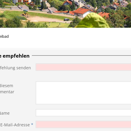
eibad
te empfehlen
fehlung senden
diesem
mentar
 Name
 E-Mail-Adresse
*