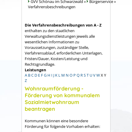
GVV Schönau im Schwarzwald
»
Bürgerservice
»
Verfahrensbeschreibungen
Die Verfahrensbeschreibungen von A - Z
enthalten zu den staatlichen
Verwaltungsdienstleistungen jeweils alle
wesentlichen Informationen zu
Voraussetzungen, zuständiger Stelle,
Verfahrensablauf, erforderlichen Unterlagen,
Fristen/Dauer, Kosten/Leistung und
Rechtsgrundlage.
Leistungen
A
B
C
D
E
F
G
H
I
J
K
L
M
N
O
P
Q
R
S
T
U
V
W
X
Y
Z
Wohnraumförderung -
Förderung von kommunalem
Sozialmietwohnraum
beantragen
Kommunen können eine besondere
Förderung für folgende Vorhaben erhalten: