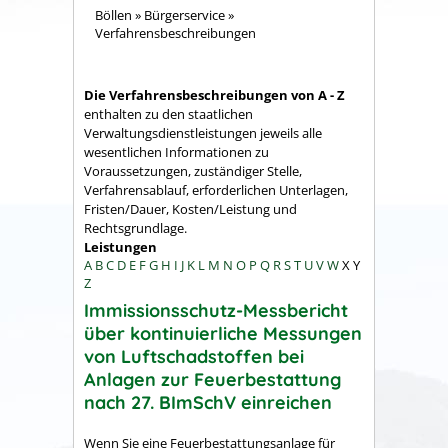
Böllen
»
Bürgerservice
»
Verfahrensbeschreibungen
Die Verfahrensbeschreibungen von A - Z
enthalten zu den staatlichen
Verwaltungsdienstleistungen jeweils alle
wesentlichen Informationen zu
Voraussetzungen, zuständiger Stelle,
Verfahrensablauf, erforderlichen Unterlagen,
Fristen/Dauer, Kosten/Leistung und
Rechtsgrundlage.
Leistungen
A
B
C
D
E
F
G
H
I
J
K
L
M
N
O
P
Q
R
S
T
U
V
W
X
Y
Z
Immissionsschutz-Messbericht
über kontinuierliche Messungen
von Luftschadstoffen bei
Anlagen zur Feuerbestattung
nach 27. BImSchV einreichen
Wenn Sie eine Feuerbestattungsanlage für