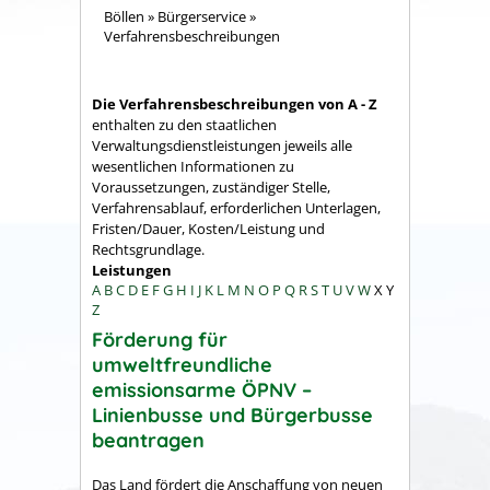
Böllen
»
Bürgerservice
»
Verfahrensbeschreibungen
Die Verfahrensbeschreibungen von A - Z
enthalten zu den staatlichen
Verwaltungsdienstleistungen jeweils alle
wesentlichen Informationen zu
Voraussetzungen, zuständiger Stelle,
Verfahrensablauf, erforderlichen Unterlagen,
Fristen/Dauer, Kosten/Leistung und
Rechtsgrundlage.
Leistungen
A
B
C
D
E
F
G
H
I
J
K
L
M
N
O
P
Q
R
S
T
U
V
W
X
Y
Z
Förderung für
umweltfreundliche
emissionsarme ÖPNV –
Linienbusse und Bürgerbusse
beantragen
Das Land fördert die
Anschaffung
von neuen