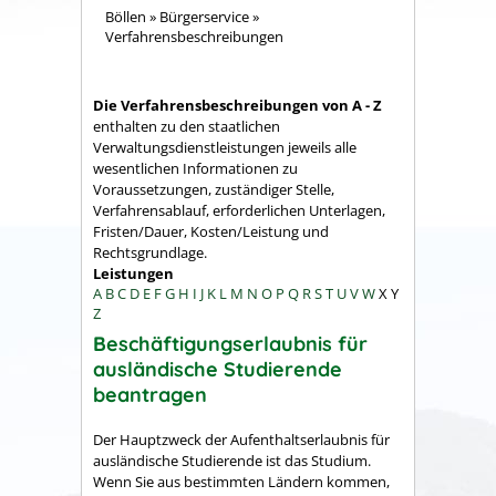
Böllen
»
Bürgerservice
»
Verfahrensbeschreibungen
Die Verfahrensbeschreibungen von A - Z
enthalten zu den staatlichen
Verwaltungsdienstleistungen jeweils alle
wesentlichen Informationen zu
Voraussetzungen, zuständiger Stelle,
Verfahrensablauf, erforderlichen Unterlagen,
Fristen/Dauer, Kosten/Leistung und
Rechtsgrundlage.
Leistungen
A
B
C
D
E
F
G
H
I
J
K
L
M
N
O
P
Q
R
S
T
U
V
W
X
Y
Z
Beschäftigungserlaubnis für
ausländische Studierende
beantragen
Der Hauptzweck der Aufenthaltserlaubnis für
ausländische Studierende ist das Studium.
Wenn Sie aus bestimmten Ländern kommen,