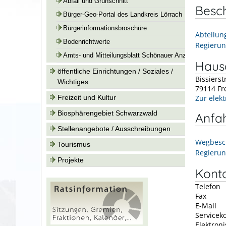
Abfall und Grünschnitt
Besc
Bürger-Geo-Portal des Landkreis Lörrach
Bürgerinformationsbroschüre
Abteilun
Bodenrichtwerte
Regierun
Amts- und Mitteilungsblatt Schönauer Anzeiger
Hausa
öffentliche Einrichtungen / Soziales /
Bissierst
Wichtiges
79114
Fr
Zur elek
Freizeit und Kultur
Biosphärengebiet Schwarzwald
Anfa
Stellenangebote / Ausschreibungen
Wegbesch
Tourismus
Regierun
Projekte
Kont
Telefon
Fax
E-Mail
Servicek
Elektron