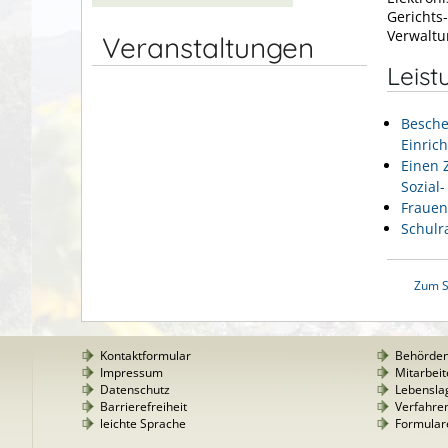
Gerichts
Verwaltu
Veranstaltungen
Leist
Besche
Einric
Einen 
Sozial
Frauen
Schulr
Zum S
Kontaktformular
Behörde
Impressum
Mitarbeit
Datenschutz
Lebensla
Barrierefreiheit
Verfahre
leichte Sprache
Formular