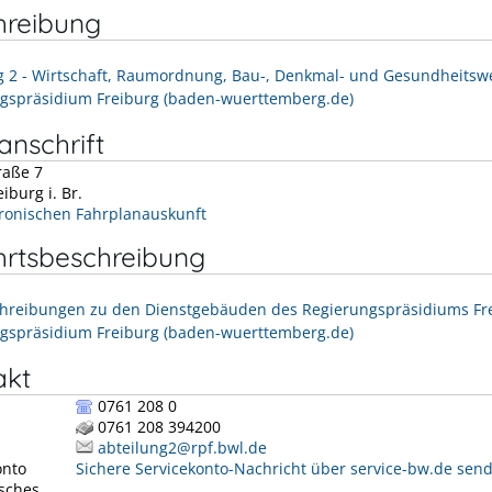
hreibung
g 2 - Wirtschaft, Raumordnung, Bau-, Denkmal- und Gesundheitsw
gspräsidium Freiburg (baden-wuerttemberg.de)
nschrift
raße 7
eiburg i. Br.
tronischen Fahrplanauskunft
hrtsbeschreibung
reibungen zu den Dienstgebäuden des Regierungspräsidiums Fre
gspräsidium Freiburg (baden-wuerttemberg.de)
akt
0761 208 0
0761 208 394200
abteilung2@rpf.bwl.de
onto
Sichere Servicekonto-Nachricht über service-bw.de sen
isches