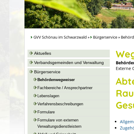
GVV Schönau im Schwarzwald
»
Bürgerservice
»
Behörd
Weg
Aktuelles
Behörde
Verbandsgemeinden und Verwaltung
Externe 
Bürgerservice
Abte
Behördenwegweiser
Fachbereiche / Ansprechpartner
Rau
Lebenslagen
Ges
Verfahrensbeschreibungen
Formulare
Formulare von externen
Allgem
Verwaltungsdienstleistern
Zugehö