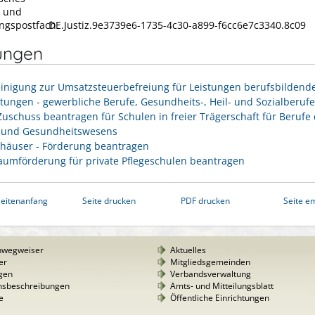
- und
ngspostfach
DE.Justiz.9e3739e6-1735-4c30-a899-f6cc6e7c3340.8c09
ungen
inigung zur Umsatzsteuerbefreiung für Leistungen berufsbildend
htungen - gewerbliche Berufe, Gesundheits-, Heil- und Sozialberufe
Zuschuss beantragen für Schulen in freier Trägerschaft für Berufe
- und Gesundheitswesens
häuser - Förderung beantragen
aumförderung für private Pflegeschulen beantragen
eitenanfang
Seite drucken
PDF drucken
Seite e
nwegweiser
Aktuelles
er
Mitgliedsgemeinden
gen
Verbandsverwaltung
nsbeschreibungen
Amts- und Mitteilungsblatt
e
Öffentliche Einrichtungen