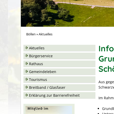
Böllen
»
Aktuelles
Inf
Aktuelles
Gru
Bürgerservice
Rathaus
Sch
Gemeindeleben
Tourismus
Aus gege
Schwarzw
Breitband / Glasfaser
Erklärung zur Barrierefreiheit
Im Rahme
Grundb
Unters