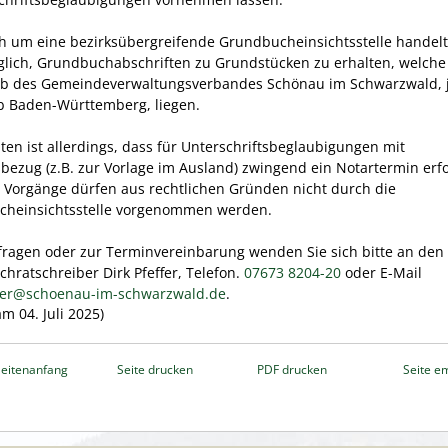
ch um eine bezirksübergreifende Grundbucheinsichtsstelle handelt,
lich, Grundbuchabschriften zu Grundstücken zu erhalten, welche
b des Gemeindeverwaltungsverbandes Schönau im Schwarzwald, 
b Baden-Württemberg, liegen.
ten ist allerdings, dass für Unterschriftsbeglaubigungen mit
bezug (z.B. zur Vorlage im Ausland) zwingend ein Notartermin erfo
se Vorgänge dürfen aus rechtlichen Gründen nicht durch die
heinsichtsstelle vorgenommen werden.
fragen oder zur Terminvereinbarung wenden Sie sich bitte an den
hratschreiber Dirk Pfeffer, Telefon.
07673 8204-20
oder E-Mail
fer@schoenau-im-schwarzwald.de
.
 am 04. Juli 2025)
eitenanfang
Seite drucken
PDF drucken
Seite e