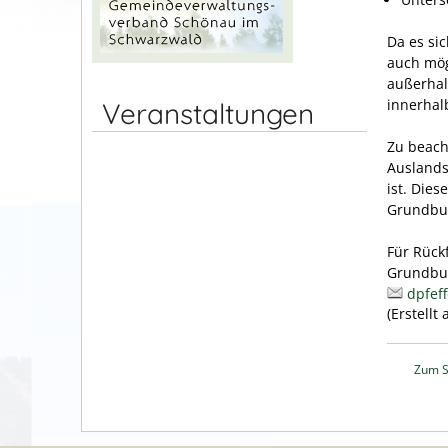
Da es si
auch mög
außerhal
innerhal
Veranstaltungen
Zu beach
Auslands
ist. Die
Grundbuc
Für Rück
Grundbuc
dpfef
(Erstellt
Zum S