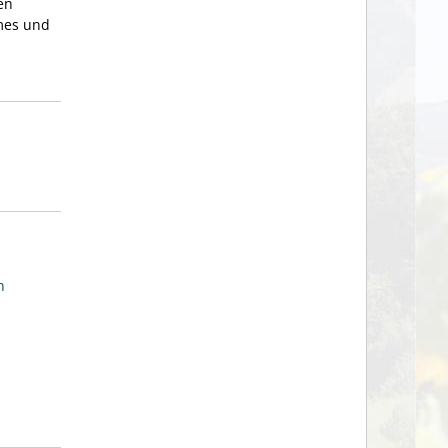
en
mes und
n