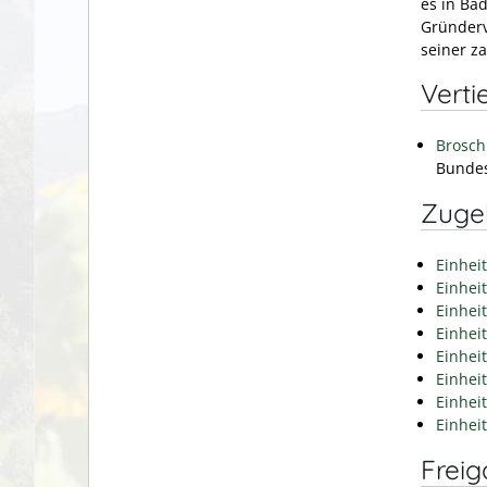
es in Ba
Gründer
seiner za
Verti
Broschü
Bundes
Zuge
Einhei
Einhei
Einhei
Einhei
Einhei
Einhei
Einhei
Einhei
Frei