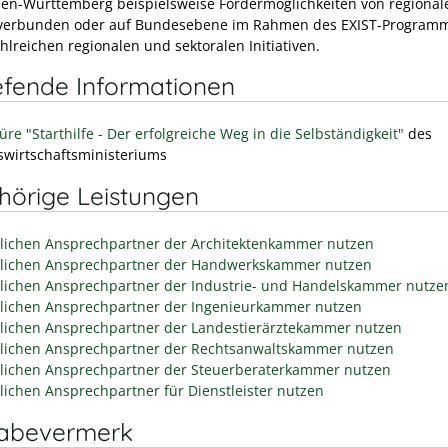
den-Württemberg beispielsweise Fördermöglichkeiten von regional
verbunden oder auf Bundesebene im Rahmen des EXIST-Program
hlreichen regionalen und sektoralen Initiativen.
efende Informationen
re "Starthilfe - Der erfolgreiche Weg in die Selbständigkeit"
des
wirtschaftsministeriums
hörige Leistungen
tlichen Ansprechpartner der Architektenkammer nutzen
tlichen Ansprechpartner der Handwerkskammer nutzen
tlichen Ansprechpartner der Industrie- und Handelskammer nutze
tlichen Ansprechpartner der Ingenieurkammer nutzen
tlichen Ansprechpartner der Landestierärztekammer nutzen
tlichen Ansprechpartner der Rechtsanwaltskammer nutzen
tlichen Ansprechpartner der Steuerberaterkammer nutzen
tlichen Ansprechpartner für Dienstleister nutzen
gabevermerk