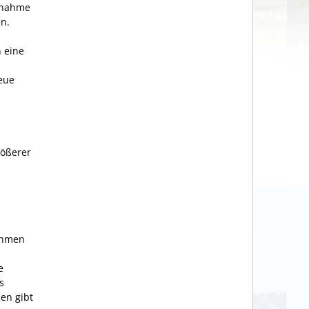
rnahme
n.
 eine
neue
rößerer
ehmen
e
s
en gibt