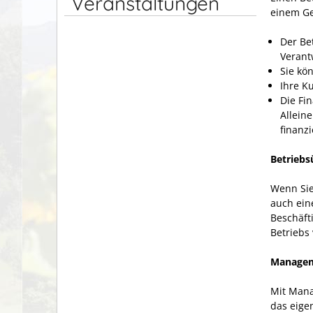
Veranstaltungen
einem Ge
Der Bet
Verant
Sie kö
Ihre K
Die Fi
Allein
finanzi
Betrieb
Wenn Sie
auch ein
Beschäfti
Betriebs 
Managem
Mit Mana
das eige