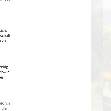
ich.
schaft.
n zu
eitig
 sowie
des
 durch
 die