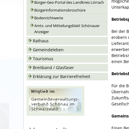
mögliche
Bürger-Geo-Portal des Landkreis Lörrach
Unterkap
Bürgerinformationsbroschüre
Bodenrichtwerte
Betrieb
Amts- und Mitteilungsblatt Schönauer
Bei der B
Anzeiger
erobern 
Rathaus
Lieferan
erwerben
Gemeindeleben
Betriebs
Tourismus
einen Be
Breitband / Glasfaser
Betriebs
Erklärung zur Barrierefreiheit
Für die 
Übernahm
Zukunfts
Gesellsch
Gemeins
Einen Be