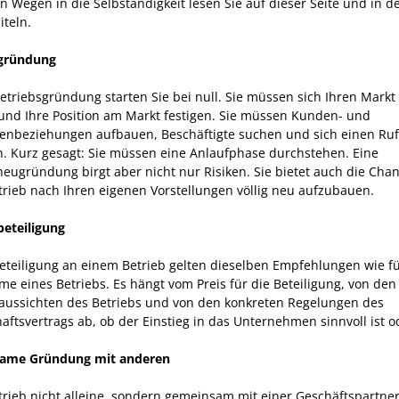
n Wegen in die Selbständigkeit lesen Sie auf dieser Seite und in d
iteln.
sgründung
etriebsgründung starten Sie bei null. Sie müssen sich Ihren Markt 
und Ihre Position am Markt festigen. Sie müssen Kunden- und
tenbeziehungen aufbauen, Beschäftigte suchen und sich einen Ruf
. Kurz gesagt: Sie müssen eine Anlaufphase durchstehen. Eine
neugründung birgt aber nicht nur Risiken. Sie bietet auch die Chan
trieb nach Ihren eigenen Vorstellungen völlig neu aufzubauen.
beteiligung
Beteiligung an einem Betrieb gelten dieselben Empfehlungen wie fü
e eines Betriebs. Es hängt vom Preis für die Beteiligung, von den
aussichten des Betriebs und von den konkreten Regelungen des
aftsvertrags ab, ob der Einstieg in das Unternehmen sinnvoll ist o
ame Gründung mit anderen
trieb nicht alleine, sondern gemeinsam mit einer Geschäftspartne