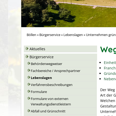
Böllen
»
Bürgerservice
»
Lebenslagen
»
Unternehmen grü
Weg
Aktuelles
Bürgerservice
Einheit
Behördenwegweiser
Franch
Fachbereiche / Ansprechpartner
Gründu
Lebenslagen
Neben
Verfahrensbeschreibungen
Der Weg 
Formulare
Art der 
Formulare von externen
Welchen 
Verwaltungsdienstleistern
Gestaltu
Unterneh
Abfall und Grünschnitt