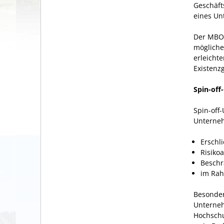
Geschäft
eines Un
Der MBO 
möglich
erleicht
Existenz
Spin-off
Spin-off
Unterneh
Erschl
Risiko
Beschr
im Rah
Besonder
Unterneh
Hochschu