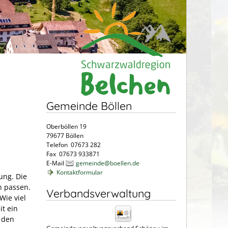
Gemeinde Böllen
Oberböllen 19
79677 Böllen
Telefon 07673 282
Fax 07673 933871
E-Mail
gemeinde@boellen.de
Kontaktformular
ung. Die
n passen.
Verbandsverwaltung
Wie viel
t ein
 den