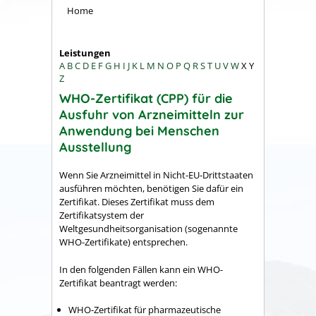
Home
Leistungen
A
B
C
D
E
F
G
H
I
J
K
L
M
N
O
P
Q
R
S
T
U
V
W
X
Y
Z
WHO-Zertifikat (CPP) für die
Ausfuhr von Arzneimitteln zur
Anwendung bei Menschen
Ausstellung
Wenn Sie Arzneimittel in Nicht-EU-Drittstaaten
ausführen möchten, benötigen Sie dafür ein
Zertifikat. Dieses Zertifikat muss dem
Zertifikatsystem der
Weltgesundheitsorganisation (sogenannte
WHO-Zertifikate) entsprechen.
In den folgenden Fällen kann ein WHO-
Zertifikat beantragt werden:
WHO-Zertifikat für pharmazeutische