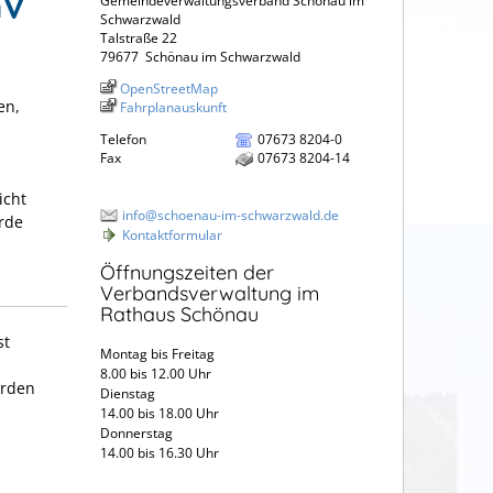
hV
Gemeindeverwaltungsverband Schönau im
Schwarzwald
Talstraße 22
79677
Schönau im Schwarzwald
OpenStreetMap
en,
Fahrplanauskunft
h
Telefon
07673 8204-0
Fax
07673 8204-14
icht
info@schoenau-im-schwarzwald.de
rde
Kontaktformular
Öffnungszeiten der
Verbandsverwaltung im
Rathaus Schönau
st
Montag bis Freitag
8.00 bis 12.00 Uhr
örden
Dienstag
14.00 bis 18.00 Uhr
Donnerstag
14.00 bis 16.30 Uhr