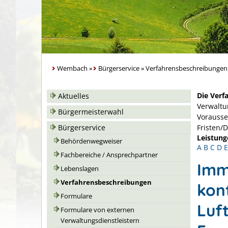
Wembach
»
Bürgerservice
»
Verfahrensbeschreibungen
Die Verf
Aktuelles
Verwaltu
Bürgermeisterwahl
Vorausse
Bürgerservice
Fristen/
Leistung
Behördenwegweiser
A
B
C
D
E
Fachbereiche / Ansprechpartner
Imm
Lebenslagen
Verfahrensbeschreibungen
kon
Formulare
Luf
Formulare von externen
Verwaltungsdienstleistern