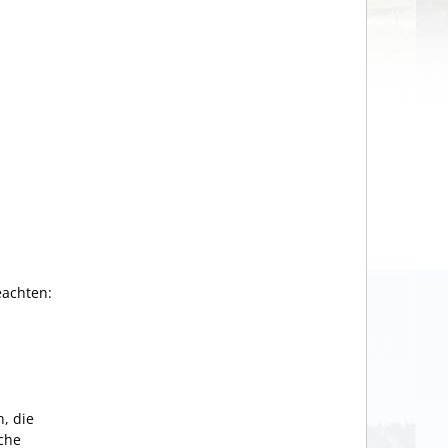
eachten:
, die
che