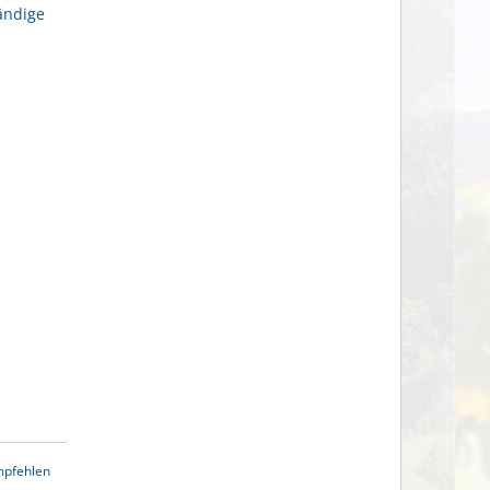
ändige
mpfehlen