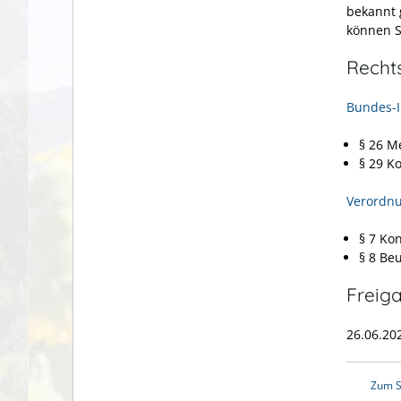
bekannt
können S
Recht
Bundes-I
§ 26 M
§ 29 K
Verordnu
§ 7 Ko
§ 8 Be
Freig
26.06.2
Zum S