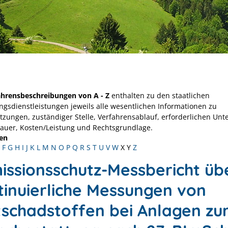
ahrensbeschreibungen von A - Z
enthalten zu den staatlichen
ngsdienstleistungen jeweils alle wesentlichen Informationen zu
tzungen, zuständiger Stelle, Verfahrensablauf, erforderlichen Unt
Dauer, Kosten/Leistung und Rechtsgrundlage.
en
F
G
H
I
J
K
L
M
N
O
P
Q
R
S
T
U
V
W
X
Y
Z
issionsschutz-Messbericht üb
tinuierliche Messungen von
tschadstoffen bei Anlagen zu