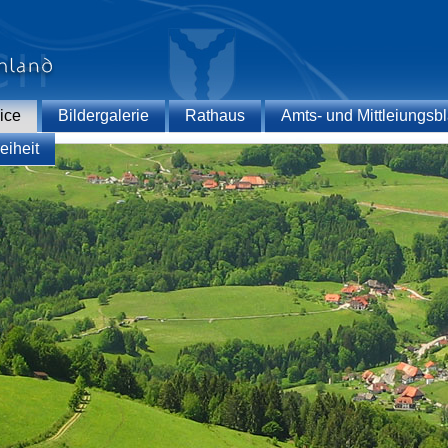
ice
Bildergalerie
Rathaus
Amts- und Mittleiungsbl
eiheit