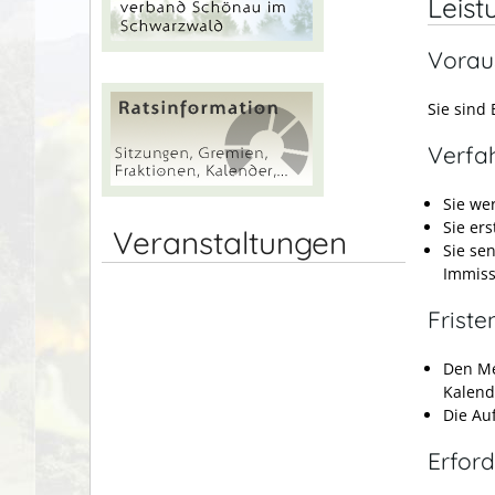
Leist
Vorau
Sie sind
Verfa
Sie we
Sie er
Veranstaltungen
Sie se
Immiss
Friste
Den Me
Kalend
Die Au
Erford