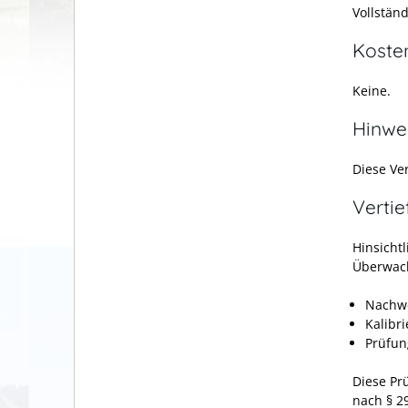
Vollstän
Koste
Keine.
Hinwe
Diese Ver
Verti
Hinsicht
Überwach
Nachwe
Kalibr
Prüfung
Diese Pr
nach § 2