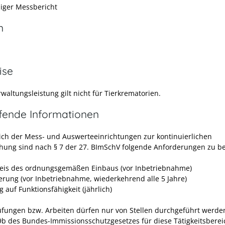
diger Messbericht
n
ise
waltungsleistung gilt nicht für Tierkrematorien.
efende Informationen
lich der Mess- und Auswerteeinrichtungen zur kontinuierlichen
ung sind nach § 7 der 27. BImSchV folgende Anforderungen zu b
is des ordnungsgemäßen Einbaus (vor Inbetriebnahme)
ierung (vor Inbetriebnahme, wiederkehrend alle 5 Jahre)
 auf Funktionsfähigkeit (jährlich)
üfungen bzw. Arbeiten dürfen nur von Stellen durchgeführt werden
9b des Bundes-Immissionsschutzgesetzes für diese Tätigkeitsberei