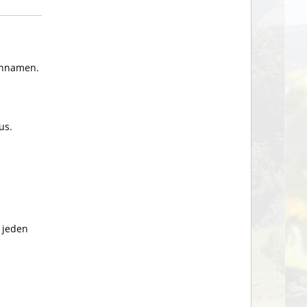
ichnamen.
us.
 jeden