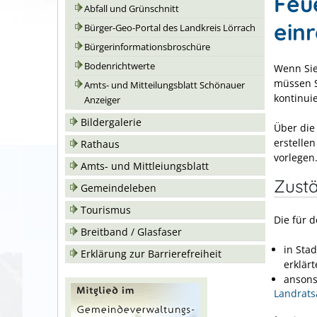
Feu
Abfall und Grünschnitt
ein
Bürger-Geo-Portal des Landkreis Lörrach
Bürgerinformationsbroschüre
Bodenrichtwerte
Wenn Sie
müssen S
Amts- und Mitteilungsblatt Schönauer
kontinui
Anzeiger
Bildergalerie
Über die
erstelle
Rathaus
vorlegen
Amts- und Mittleiungsblatt
Zustä
Gemeindeleben
Tourismus
Die für 
Breitband / Glasfaser
in Sta
Erklärung zur Barrierefreiheit
erklär
ansons
Landrats