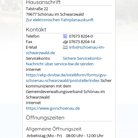
Hausanschrift
Talstraße 22
79677
Schönau im Schwarzwald
Zur elektronischen Fahrplanauskunft
Kontakt
Telefon
07673 8204-0
Fax
07673 8204-14
E-Mail
info@schoenau-im-
schwarzwald.de
Servicekonto
Sichere Servicekonto-
Nachricht über service-bw.de senden
Internet
https://ekp.dvvbw.de/intelliform/forms/gvv-
schoenau-schwarzwald/poststelle/index
Sicher
kommunizieren mit dem
Gemeindeverwaltungsverband Schönau im
Schwarzwald
Internet
https://www.gvvschoenau.de
Öffnungszeiten
Allgemeine Öffnungszeit
Arbeitstag (Mo - Fr)
08:00 Uhr
-
12:00 Uhr