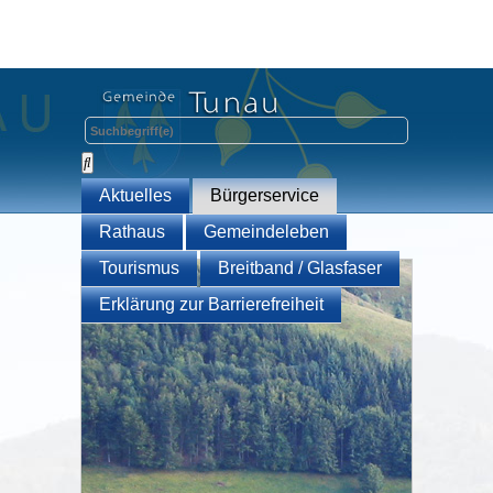
Aktuelles
Bürgerservice
Rathaus
Gemeindeleben
Tourismus
Breitband / Glasfaser
Erklärung zur Barrierefreiheit