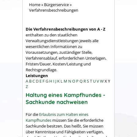
Home
»
Bürgerservice
»
Verfahrensbeschreibungen
Die Verfahrensbeschreibungen von A - Z
enthalten zu den staatlichen
Verwaltungsdienstleistungen jeweils alle
wesentlichen Informationen zu
Voraussetzungen, zuständiger Stelle,
Verfahrensablauf, erforderlichen Unterlagen,
Fristen/Dauer, Kosten/Leistung und
Rechtsgrundlage.
Leistungen
A
B
C
D
E
F
G
H
I
J
K
L
M
N
O
P
Q
R
S
T
U
V
W
X
Y
Z
Haltung eines Kampfhundes -
Sachkunde nachweisen
Für die
Erlaubnis zum Halten eines
Kampfhundes
müssen Sie die erforderliche
Sachkunde besitzen. Das heißt, Sie müssen
über Kenntnisse und Fähigkeiten verfügen,