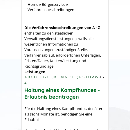
Home
»
Bürgerservice
»
Verfahrensbeschreibungen
Die Verfahrensbeschreibungen von A - Z
enthalten zu den staatlichen
Verwaltungsdienstleistungen jeweils alle
wesentlichen Informationen zu
Voraussetzungen, zuständiger Stelle,
Verfahrensablauf, erforderlichen Unterlagen,
Fristen/Dauer, Kosten/Leistung und
Rechtsgrundlage.
Leistungen
A
B
C
D
E
F
G
H
I
J
K
L
M
N
O
P
Q
R
S
T
U
V
W
X
Y
Z
Haltung eines Kampfhundes -
Erlaubnis beantragen
Für die Haltung eines Kampfhundes, der älter
als sechs Monate ist, benötigen Sie eine
Erlaubnis.