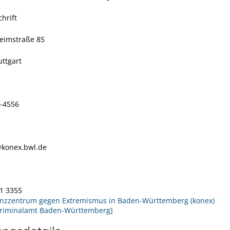
hrift
eimstraße 85
uttgart
-4556
konex.bwl.de
1 3355
zzentrum gegen Extremismus in Baden-Württemberg (konex)
riminalamt Baden-Württemberg]