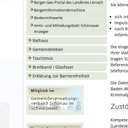
Bürger-Geo-Portal des Landkreis Lörrach
Sie könn
Bürgerinformationsbroschüre
sich i
Bodenrichtwerte
Impuls
Amts- und Mitteilungsblatt Schönauer
nach R
Anzeiger
Inform
Rathaus
Die eing
Gemeindeleben
ihrer Vie
Tourismus
tragen S
Referent
Breitband / Glasfaser
telefonis
Erklärung zur Barrierefreiheit
Die Date
Baden-Wü
Kriminal
Zustä
Kompeten
[Landesk