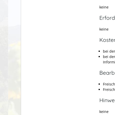
keine
Erford
keine
Koste
bei de
bei de
Inform
Bearb
Freisc
Freisc
Hinwe
keine