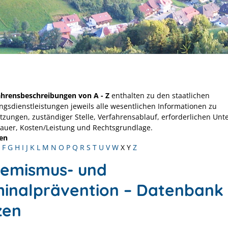
ahrensbeschreibungen von A - Z
enthalten zu den staatlichen
ngsdienstleistungen jeweils alle wesentlichen Informationen zu
tzungen, zuständiger Stelle, Verfahrensablauf, erforderlichen Unt
Dauer, Kosten/Leistung und Rechtsgrundlage.
en
F
G
H
I
J
K
L
M
N
O
P
Q
R
S
T
U
V
W
X
Y
Z
remismus- und
minalprävention – Datenbank
zen