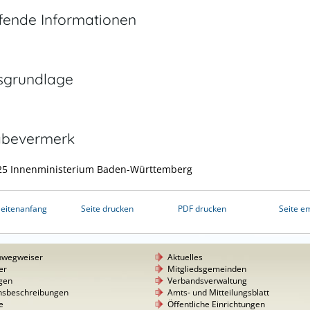
efende Informationen
sgrundlage
abevermerk
25 Innenministerium Baden-Württemberg
eitenanfang
Seite drucken
PDF drucken
Seite e
nwegweiser
Aktuelles
er
Mitgliedsgemeinden
gen
Verbandsverwaltung
nsbeschreibungen
Amts- und Mitteilungsblatt
e
Öffentliche Einrichtungen