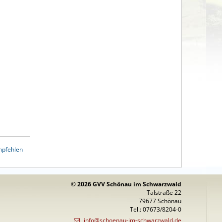
mpfehlen
© 2026 GVV Schönau im Schwarzwald
Talstraße 22
79677 Schönau
Tel.: 07673/8204-0
info@schoenau-im-schwarzwald.de