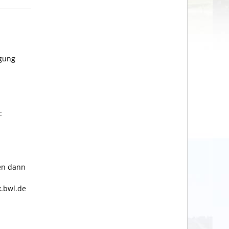
ügung
:
ten dann
x.bwl.de