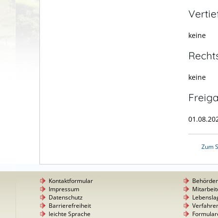
Verti
keine
Recht
keine
Freig
01.08.20
Zum S
Kontaktformular
Behörde
Impressum
Mitarbeit
Datenschutz
Lebensla
Barrierefreiheit
Verfahre
leichte Sprache
Formular