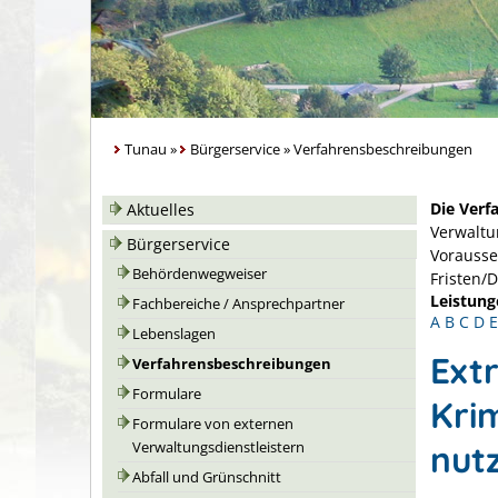
Tunau
»
Bürgerservice
»
Verfahrensbeschreibungen
Die Verf
Aktuelles
Verwaltu
Bürgerservice
Vorausse
Behördenwegweiser
Fristen/
Leistung
Fachbereiche / Ansprechpartner
A
B
C
D
E
Lebenslagen
Ext
Verfahrensbeschreibungen
Formulare
Kri
Formulare von externen
nut
Verwaltungsdienstleistern
Abfall und Grünschnitt