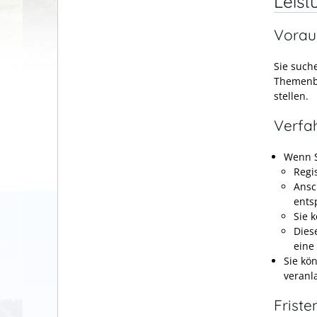
Leist
Vorau
Sie such
Themenbe
stellen.
Verfa
Wenn S
Regi
Ansch
ents
Sie 
Dies
eine
Sie kö
veranl
Friste