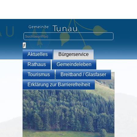
Aktuelles
Bürgerservice
Rathaus
Gemeindeleben
Tourismus
Breitband / Glasfaser
Erklärung zur Barrierefreiheit