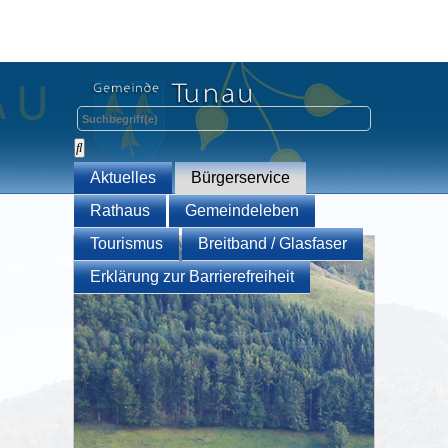
Aktuelles
Bürgerservice
Rathaus
Gemeindeleben
Tourismus
Breitband / Glasfaser
Erklärung zur Barrierefreiheit