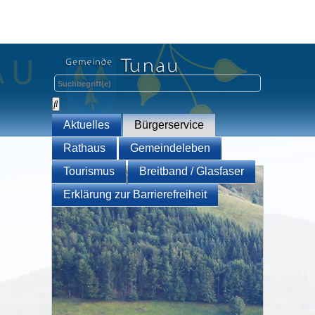
Aktuelles
Bürgerservice
Rathaus
Gemeindeleben
Tourismus
Breitband / Glasfaser
Erklärung zur Barrierefreiheit