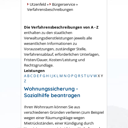
Utzenfeld
»
Bürgerservice
»
Verfahrensbeschreibungen
Die Verfahrensbeschreibungen von A - Z
enthalten zu den staatlichen
Verwaltungsdienstleistungen jeweils alle
wesentlichen Informationen zu
Voraussetzungen, zuständiger Stelle,
Verfahrensablauf, erforderlichen Unterlagen,
Fristen/Dauer, Kosten/Leistung und
Rechtsgrundlage.
Leistungen
A
B
C
D
E
F
G
H
I
J
K
L
M
N
O
P
Q
R
S
T
U
V
W
X
Y
Z
Wohnungssicherung -
Sozialhilfe beantragen
Ihren Wohnraum können Sie aus
verschiedenen Gründen verlieren (zum Beispiel
wegen einer Räumungsklage wegen
Mietrückständen, einer Kündigung durch