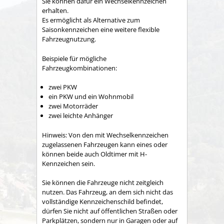
Sie können dafür ein Wechselkennzeichen
erhalten.
Es ermöglicht als Alternative zum
Saisonkennzeichen eine weitere flexible
Fahrzeugnutzung.
Beispiele für mögliche
Fahrzeugkombinationen:
zwei PKW
ein PKW und ein Wohnmobil
zwei Motorräder
zwei leichte Anhänger
Hinweis:
Von den mit Wechselkennzeichen
zugelassenen Fahrze
u
gen kann eines oder
können beide auch Oldtimer mit H-
Kennzeichen sein.
Sie können die Fahrzeuge nicht zeitgleich
nutzen.
Das Fah
r
zeug, an dem sich nicht das
vollständige Kennzeichenschild befi
n
det,
dürfen Sie nicht auf öffentlichen Straßen oder
Parkplä
t
zen, sondern nur in Garagen oder auf