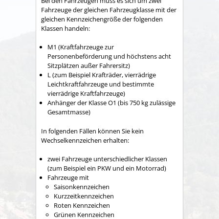
Bei den Fahrzeugen muss es sich um zwei
Fahrzeuge der gleichen Fahrzeugklasse mit der
gleichen Kennzeichengröße der folgenden
Klassen handeln:
M1 (Kraftfahrzeuge zur
Personenbeförderung und höchstens acht
Sitzplätzen außer Fahrersitz)
L (zum Beispiel Krafträder, vierrädrige
Leichtkraftfahrzeuge und bestimmte
vierrädrige Kraftfahrzeuge)
Anhänger der Klasse O1 (bis 750 kg zulässige
Gesamtmasse)
In folgenden Fällen können Sie kein
Wechselkennzeichen erha
l
ten:
zwei Fahrzeuge unterschiedlicher Klassen
(zum Beispiel ein PKW und ein Motorrad)
Fahrzeuge mit
Saisonkennzeichen
Kurzzeitkennzeichen
Rote
n
Kennzeichen
Grüne
n
Kennzeichen