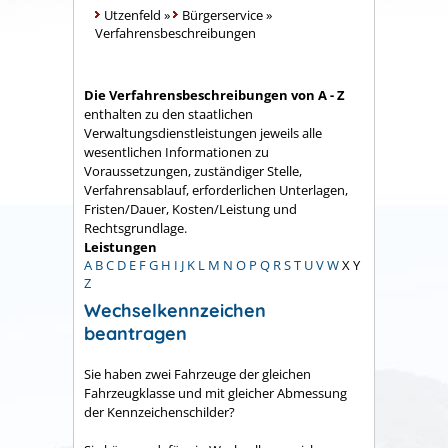
Utzenfeld
»
Bürgerservice
»
Verfahrensbeschreibungen
Die Verfahrensbeschreibungen von A - Z
enthalten zu den staatlichen
Verwaltungsdienstleistungen jeweils alle
wesentlichen Informationen zu
Voraussetzungen, zuständiger Stelle,
Verfahrensablauf, erforderlichen Unterlagen,
Fristen/Dauer, Kosten/Leistung und
Rechtsgrundlage.
Leistungen
A
B
C
D
E
F
G
H
I
J
K
L
M
N
O
P
Q
R
S
T
U
V
W
X
Y
Z
Wechselkennzeichen
beantragen
Sie haben zwei Fahrzeuge der gleichen
Fahrzeugklasse und mit gleicher Abmessung
der Kennzeichenschilder?