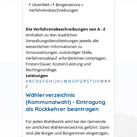
Utzenfeld
»
Bürgerservice
»
Verfahrensbeschreibungen
Die Verfahrensbeschreibungen von A - Z
enthalten zu den staatlichen
Verwaltungsdienstleistungen jeweils alle
wesentlichen Informationen zu
Voraussetzungen, zuständiger Stelle,
Verfahrensablauf, erforderlichen Unterlagen,
Fristen/Dauer, Kosten/Leistung und
Rechtsgrundlage.
Leistungen
A
B
C
D
E
F
G
H
I
J
K
L
M
N
O
P
Q
R
S
T
U
V
W
X
Y
Z
Wählerverzeichnis
(Kommunalwahl) - Eintragung
als Rückkehrer beantragen
Für jeden Wahlbezirk wird bei der Gemeinde
ein amtliches Wählerverzeichnis geführt. Darin
sind alle Bürger und Bürgerinnen eingetragen,