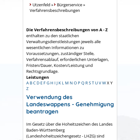
Utzenfeld
»
Bürgerservice
»
Verfahrensbeschreibungen
Die Verfahrensbeschreibungen von A - Z
enthalten zu den staatlichen
Verwaltungsdienstleistungen jeweils alle
wesentlichen Informationen zu
Voraussetzungen, zuständiger Stelle,
Verfahrensablauf, erforderlichen Unterlagen,
Fristen/Dauer, Kosten/Leistung und
Rechtsgrundlage.
Leistungen
A
B
C
D
E
F
G
H
I
J
K
L
M
N
O
P
Q
R
S
T
U
V
W
X
Y
Z
Verwendung des
Landeswappens - Genehmigung
beantragen
Im Gesetz über die Hoheitszeichen des Landes
Baden-Württemberg
(Landeshoheitszeichengesetz - LHZG) sind