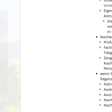
Unbe
Verk
Eige
Antr
Di
vo
in
Nachwe
Prüf
Fach
Täti
Zeug
Kauf
Pers
wenn S
folgen
Führ
Ausk
Ausz
Nach
Nach