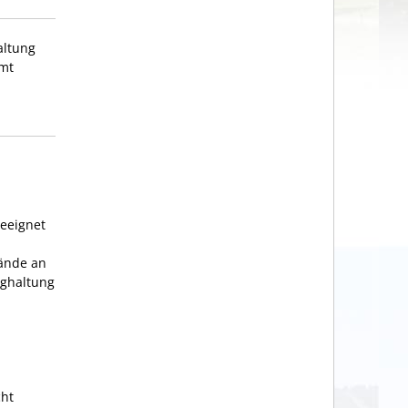
altung
amt
geeignet
tände an
ughaltung
cht