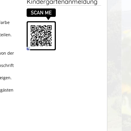
Kindergartenanmeldung
Farbe
te
i
len.
von der
schrift
eigen.
rgästen