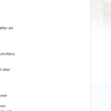
lter als
chriften)
t älter
hmer
aren.