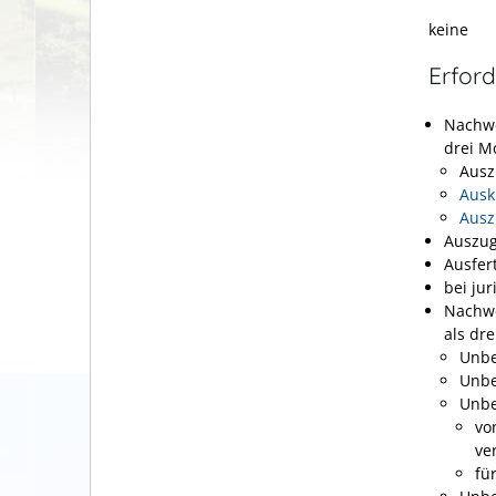
keine
Erford
Nachwe
drei M
Ausz
Ausk
Ausz
Auszug
Ausfer
bei ju
Nachwe
als dre
Unbe
Unbe
Unbe
vo
ve
fü