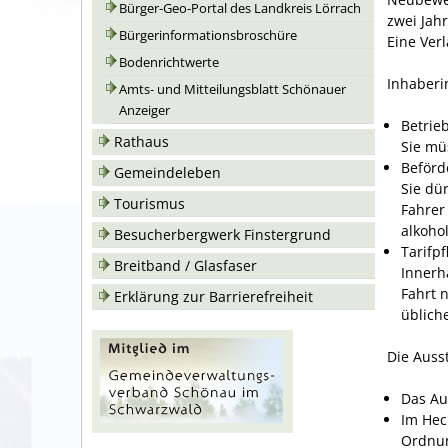
Bürger-Geo-Portal des Landkreis Lörrach
zwei Jahr
Bürgerinformationsbroschüre
Eine Verl
Bodenrichtwerte
Inhaberi
Amts- und Mitteilungsblatt Schönauer
Anzeiger
Betrieb
Rathaus
Sie mü
Beförd
Gemeindeleben
Sie dü
Tourismus
Fahrer
alkohol
Besucherbergwerk Finstergrund
Tarifpf
Breitband / Glasfaser
Innerh
Fahrt 
Erklärung zur Barrierefreiheit
übl
i
che
Die Auss
Das Au
Im Hec
Ordnu