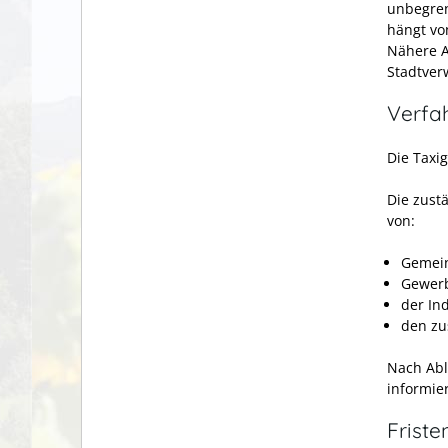
unbegren
hängt vo
Nähere A
Stadtver
Verfa
Die Taxi
Die zust
von:
Gemei
Gewerb
der In
den zu
Nach Abl
informier
Friste