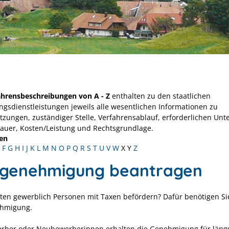
ahrensbeschreibungen von A - Z
enthalten zu den staatlichen
ngsdienstleistungen jeweils alle wesentlichen Informationen zu
tzungen, zuständiger Stelle, Verfahrensablauf, erforderlichen Unt
Dauer, Kosten/Leistung und Rechtsgrundlage.
en
F
G
H
I
J
K
L
M
N
O
P
Q
R
S
T
U
V
W
X
Y
Z
igenehmigung beantragen
ten gewerblich Personen mit Taxen befördern? Dafür benötigen Si
ehmigung.
ber oder Neubewerberinnen erhalten die Genehmigung für läng