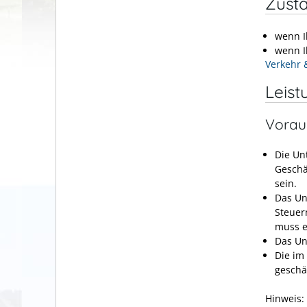
Zustä
wenn Ih
wenn I
Verkehr 
Leist
Vorau
Die Un
Geschä
sein.
Das Un
Steuer
muss e
Das Un
Die im
geschä
Hinweis: