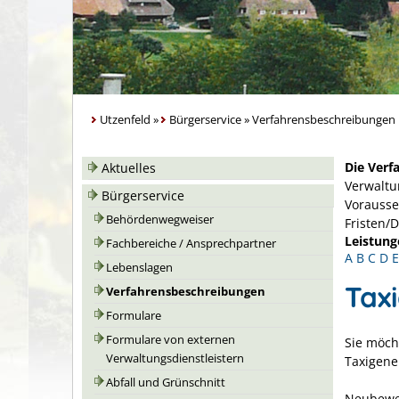
Utzenfeld
»
Bürgerservice
»
Verfahrensbeschreibungen
Die Verf
Aktuelles
Verwaltu
Bürgerservice
Vorausse
Behördenwegweiser
Fristen/
Leistung
Fachbereiche / Ansprechpartner
A
B
C
D
E
Lebenslagen
Tax
Verfahrensbeschreibungen
Formulare
Formulare von externen
Sie möch
Verwaltungsdienstleistern
Taxigen
Abfall und Grünschnitt
Neubewer