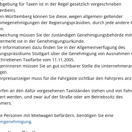
rbgebung für Taxen ist in der Regel gesetzlich vorgeschrieben
fenbein).
en-Württemberg können Sie diese, wegen allgemein ge
l
tender
hmegenehmigungen der Regierungspräsid
i
en, durch jede andere 
en.
weichung müssen Sie der zuständigen Genehmigungsbehörde mit
vermerkt sie in der Genehmigungsurkunde.
e Informationen dazu finden Sie in der Allgemeinverfügung des
ungspräsidiums Stuttgart über die Genehmigung von Ausnahmen 
chriebenen Taxifarbe vom 11.11.2005.
eninneren müssen Sie an gut sichtbarer Stelle die Unternehmeran
gen.
hrpreisanzeiger muss für die Fahrgäste sichtbar den Fahrpreis anz
rfen an den dafür vorgesehenen Taxiständen stehen und von Fah
ert werden, und zwar auf der Straße oder am Betriebssitz des
hmers.
ie Personen mit Mietwagen befördern, benötigen Sie eine
engenehmigung
.