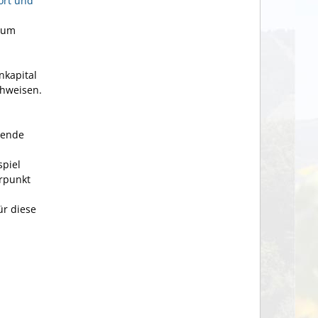
ort und
(zum
nkapital
chweisen.
tende
spiel
rpunkt
ür diese