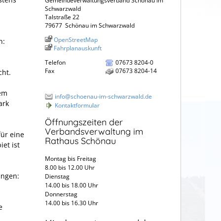
Gemeindeverwaltungsverband Schönau im
Schwarzwald
Talstraße 22
79677
Schönau im Schwarzwald
OpenStreetMap
n:
Fahrplanauskunft
Telefon
07673 8204-0
Fax
07673 8204-14
cht.
dem
info@schoenau-im-schwarzwald.de
ark
Kontaktformular
Öffnungszeiten der
Verbandsverwaltung im
für eine
Rathaus Schönau
et ist
Montag bis Freitag
8.00 bis 12.00 Uhr
ungen:
Dienstag
14.00 bis 18.00 Uhr
Donnerstag
14.00 bis 16.30 Uhr
e