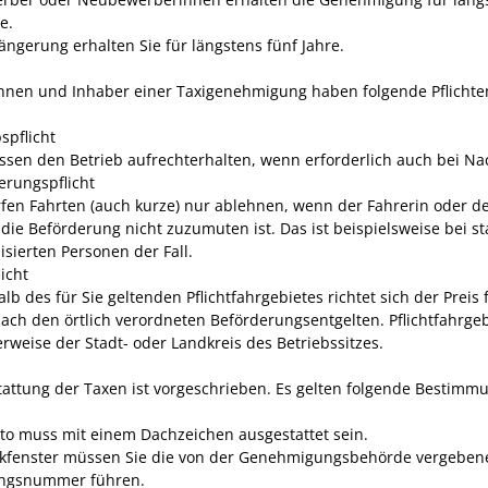
e.
ängerung erhalten Sie für längstens fünf Jahre.
nnen und Inhaber einer Taxigenehmigung haben folgende Pflichte
spflicht
ssen den Betrieb aufrechterhalten, wenn erforderlich auch bei Na
erungspflicht
rfen Fahrten (auch kurze) nur ablehnen, wenn der Fahrerin oder 
 die Beförderung nicht zuzum
u
ten ist. Das ist beispielsweise bei st
isierten Personen der Fall.
licht
alb des für Sie geltenden Pflichtfahrgebietes
richtet sich der Preis 
nach den örtlich verordneten Beförderungsentgelten. Pflichtfahrgebi
rweise der Stadt- oder Landkreis des Betriebssi
t
zes
.
tattung der Taxen ist vorgeschrieben.
Es gelten folgende Bestimm
to muss mit einem Dachzeichen ausgestattet sein.
kfenster müssen Sie die von der Genehmigungsb
e
hörde vergeben
ngsnummer führen.