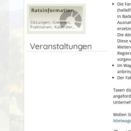
Die Fa
(hellel
In Bad
Ausna
ersetz
Die Ab
Diese 
Veranstaltungen
We
i
ter
Regier
vorges
Im Wag
anbrin
Der Fa
Taxen dü
angeford
Unterne
Wollen S
Mietwag