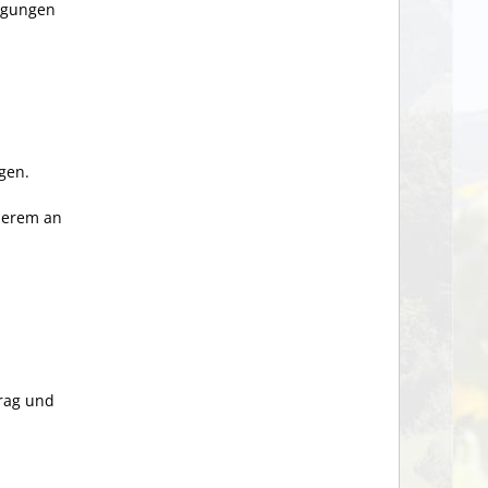
igungen
gen.
derem an
rag und