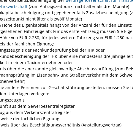
denklichkeitsbescheinigung der
Berufsgenossenschaft für Transp
ehrswirtschaft
(zum Antragszeitpunkt nicht älter als drei Monate)
nkapitalbescheinigung und gegebenenfalls Zusatzbescheinigung 
agszeitpunkt nicht älter als zwölf Monate)
e Höhe des Eigenkapitals hängt von der Anzahl der für den Einsatz
rgesehenen Fahrzeuge ab: Für das erste Fahrzeug müssen Sie Eige
 Höhe von EUR 2.250, für jedes weitere Fahrzeug von EUR 1.250 na
is der fachlichen Eignung:
ungszeugnis der Fachkundeprüfung bei der IHK oder
kundebescheinigung der IHK über eine mindestens dreijährige lei
gkeit in einem Taxiunternehmen oder
nis über die anerkannte gleichwertige Abschlussprüfung (zum Bei
mannsprüfung im Eisenbahn- und Straßenverkehr mit dem Schwe
onenverkehr)
ie andere Personen zur Geschäftsführung bestellen, müssen Sie f
den Unterlagen vorlegen:
ungszeugnis
unft aus dem Gewerbezentralregister
ug aus dem Verkehrszentralregister
weise der fachlichen Eignung
weis über das Beschäftigungsverhältnis (Anstellungsvertrag)