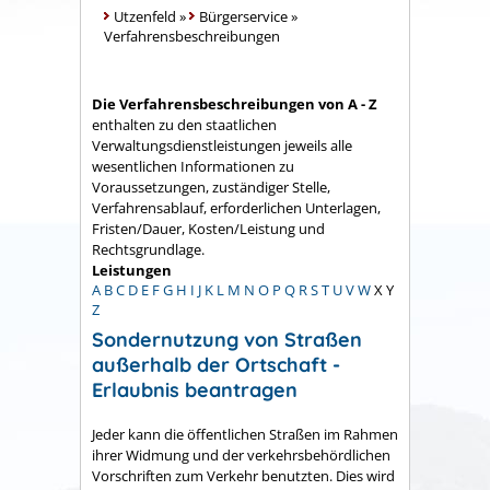
Utzenfeld
»
Bürgerservice
»
Verfahrensbeschreibungen
Die Verfahrensbeschreibungen von A - Z
enthalten zu den staatlichen
Verwaltungsdienstleistungen jeweils alle
wesentlichen Informationen zu
Voraussetzungen, zuständiger Stelle,
Verfahrensablauf, erforderlichen Unterlagen,
Fristen/Dauer, Kosten/Leistung und
Rechtsgrundlage.
Leistungen
A
B
C
D
E
F
G
H
I
J
K
L
M
N
O
P
Q
R
S
T
U
V
W
X
Y
Z
Sondernutzung von Straßen
außerhalb der Ortschaft -
Erlaubnis beantragen
Jeder kann die öffentlichen Straßen im Rahmen
ihrer Widmung und der verkehrsbehördlichen
Vorschriften zum Verkehr benutzten. Dies wird