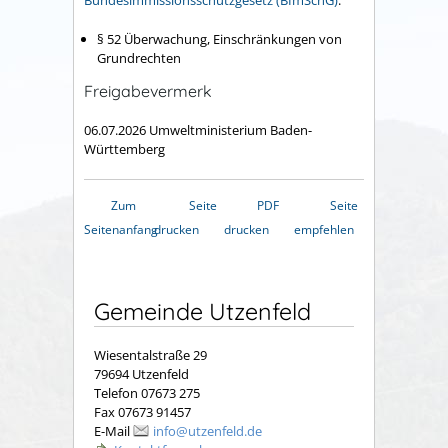
Bundesimmissionsschutzgesetz (BImSchG)
:
§ 52 Überwachung, Einschränkungen von
Grundrechten
Freigabevermerk
06.07.2026 Umweltministerium Baden-
Württemberg
Zum
Seite
PDF
Seite
Seitenanfang
drucken
drucken
empfehlen
Gemeinde Utzenfeld
Wiesentalstraße 29
79694 Utzenfeld
Telefon 07673 275
Fax 07673 91457
E-Mail
info@utzenfeld.de