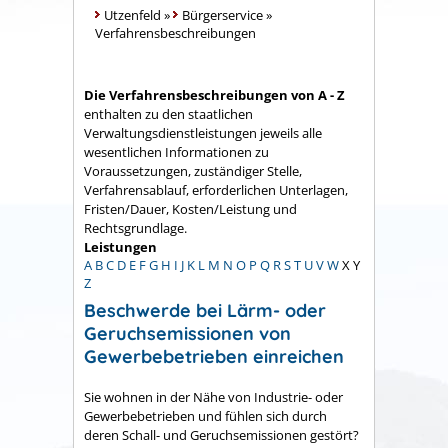
Utzenfeld
»
Bürgerservice
»
Verfahrensbeschreibungen
Die Verfahrensbeschreibungen von A - Z
enthalten zu den staatlichen
Verwaltungsdienstleistungen jeweils alle
wesentlichen Informationen zu
Voraussetzungen, zuständiger Stelle,
Verfahrensablauf, erforderlichen Unterlagen,
Fristen/Dauer, Kosten/Leistung und
Rechtsgrundlage.
Leistungen
A
B
C
D
E
F
G
H
I
J
K
L
M
N
O
P
Q
R
S
T
U
V
W
X
Y
Z
Beschwerde bei Lärm- oder
Geruchsemissionen von
Gewerbebetrieben einreichen
Sie wohnen in der Nähe von Industrie- oder
Gewerbebetrieben und fühlen sich durch
deren Schall- und Geruchsemissionen gestört?