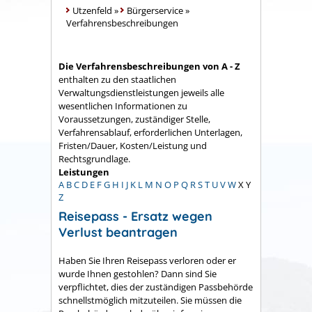
Utzenfeld
»
Bürgerservice
»
Verfahrensbeschreibungen
Die Verfahrensbeschreibungen von A - Z
enthalten zu den staatlichen
Verwaltungsdienstleistungen jeweils alle
wesentlichen Informationen zu
Voraussetzungen, zuständiger Stelle,
Verfahrensablauf, erforderlichen Unterlagen,
Fristen/Dauer, Kosten/Leistung und
Rechtsgrundlage.
Leistungen
A
B
C
D
E
F
G
H
I
J
K
L
M
N
O
P
Q
R
S
T
U
V
W
X
Y
Z
Reisepass - Ersatz wegen
Verlust beantragen
Haben Sie Ihren Reisepass verloren oder er
wurde Ihnen gestohlen? Dann sind Sie
verpflichtet, dies der zuständigen Passbehörde
schnellstmöglich mitzuteilen. Sie müssen die