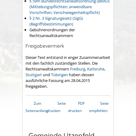
§ 59m Bundesrechtsanwaltsordnung (BRAO)
(Mitteilungspflichten; anwendbare
Vorschriften; Verschwiegenheitspflicht)
§ 2 Nr. 3 Signaturgesetz (SigG)
(Begriffsbestimmungen)
Gebührenordnungen der
Rechtsanwaltskammern
Freigabevermerk
Dieser Text entstand in enger Zusammenarbeit
mit den fachlich zuständigen Stellen. Die
Rechtsanwaltskammern
Freiburg
,
Karlsruhe
,
Stuttgart
und
Tübingen
haben dessen
ausführliche Fassung am 28.04.2015
freigegeben.
Zum
Seite
PDF
Seite
Seitenanfang
drucken
drucken
empfehlen
Gemeinde Utzenfeld