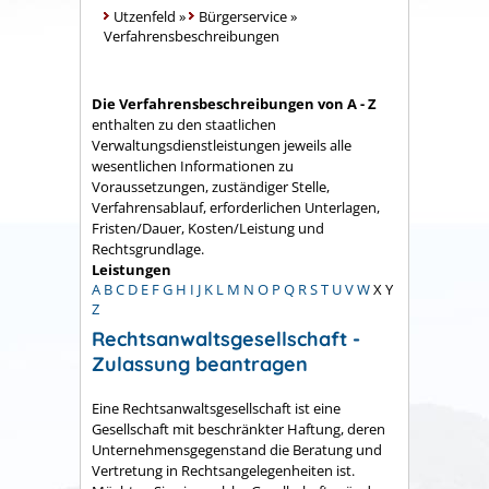
Utzenfeld
»
Bürgerservice
»
Verfahrensbeschreibungen
Die Verfahrensbeschreibungen von A - Z
enthalten zu den staatlichen
Verwaltungsdienstleistungen jeweils alle
wesentlichen Informationen zu
Voraussetzungen, zuständiger Stelle,
Verfahrensablauf, erforderlichen Unterlagen,
Fristen/Dauer, Kosten/Leistung und
Rechtsgrundlage.
Leistungen
A
B
C
D
E
F
G
H
I
J
K
L
M
N
O
P
Q
R
S
T
U
V
W
X
Y
Z
Rechtsanwaltsgesellschaft -
Zulassung beantragen
Eine Rechtsanwaltsgesellschaft ist eine
Gesellschaft mit beschränkter Haftung, deren
Unternehmensgegenstand die Beratung und
Vertretung in Rechtsangelegenheiten ist.