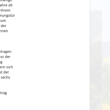
ahre alt
 Ihrem
hnungstür
(zum
 der
innen
ntragen.
uss der
ag
kann sich
Ist der
 sechs
ntrag