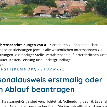
ahrensbeschreibungen von A - Z
enthalten zu den staatlichen
ngsdienstleistungen jeweils alle wesentlichen Informationen zu
tzungen, zuständiger Stelle, Verfahrensablauf, erforderlichen Unt
Dauer, Kosten/Leistung und Rechtsgrundlage.
en
F
G
H
I
J
K
L
M
N
O
P
Q
R
S
T
U
V
W
X
Y
Z
sonalausweis erstmalig oder
h Ablauf beantragen
 Staatsangehörige sind verpflichtet, ab Vollendung des 16. Lebens
ltigen Personalausweis zu besitzen.
Die Ausweispflicht wird auch 