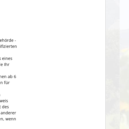
Behörde -
ifizierten
k eines
e Ihr
nen ab 6
n für
n
sweis
t des
 anderer
en, wenn