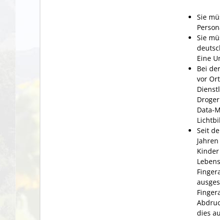
Sie mü
Person
Sie mü
deutsc
Eine Un
Bei de
vor Ort
Dienst
Droger
Data-M
Lichtb
Seit d
Jahren
Kinder
Lebens
Finger
ausges
Finger
Abdruc
dies a