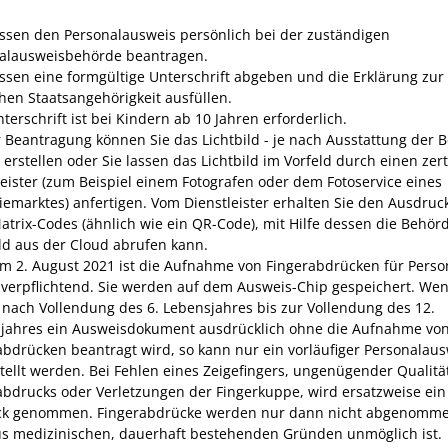
ssen den Personalausweis persönlich bei der zuständigen
alausweisbehörde beantragen.
ssen eine formgültige Unterschrift abgeben und die Erklärung zur
hen Staatsangehörigkeit ausfüllen.
terschrift ist bei Kindern ab 10 Jahren erforderlich.
r Beantragung können Sie
das Lichtbild - je nach Ausstattung der 
 erstellen oder Sie lassen das Lichtbild im Vorfeld durch einen zert
leister (zum Beispiel einem Fotografen oder dem Fotoservice eines
iemarktes) anfertigen. Vom Dienstleister erhalten Sie den Ausdruc
atrix-Codes (ähnlich wie ein QR-Code), mit Hilfe dessen die Behörd
ild aus der Cloud abrufen kann.
em 2. August 2021 ist die Aufnahme von Fingerabdrücken für Perso
 verpflichtend. Sie werden auf dem Ausweis-Chip gespeichert.
Wen
 nach Vollendung des 6. Lebensjahres bis zur Vollendung des 12.
jahres ein Ausweisdokument ausdrücklich ohne die Aufnahme vo
abdrücken beantragt wird,
so kann nur ein vorläufiger Personalau
tellt werden
.
Bei Fehlen eines Zeigefingers, ungenügender Qualitä
abdrucks oder Verletzungen der Fingerkuppe, wird ersatzweise ein
k genommen. Fingerabdrücke werden nur dann nicht abgenomm
us medizinischen, dauerhaft bestehenden Gründen unmöglich ist.