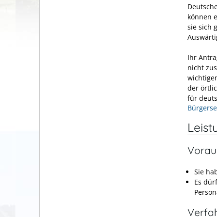
Deutsche
können e
sie sich
Auswärti
Ihr Antr
nicht zu
wichtige
der örtl
für deut
Bürgerse
Leist
Vorau
Sie ha
Es dür
Person
Verfa