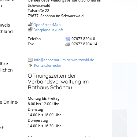
Gemeindeverwaltungsverband Schönau im
zu
Schwarzwald
Talstraße 22
79677
Schönau im Schwarzwald
sweis
OpenStreetMap
Fahrplanauskunft
chland
Telefon
07673 8204-0
Fax
07673 8204-14
info@schoenau-im-schwarzwald.de
Ihre
Kontaktformular
tlichen
Öffnungszeiten der
Verbandsverwaltung im
Rathaus Schönau
Montag bis Freitag
e Online-
8.00 bis 12.00 Uhr
Dienstag
14.00 bis 18.00 Uhr
Donnerstag
14.00 bis 16.30 Uhr
ich