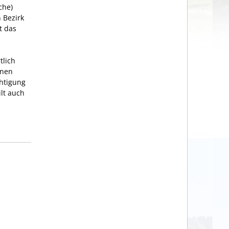
che)
 Bezirk
t das
tlich
inen
htigung
ilt auch