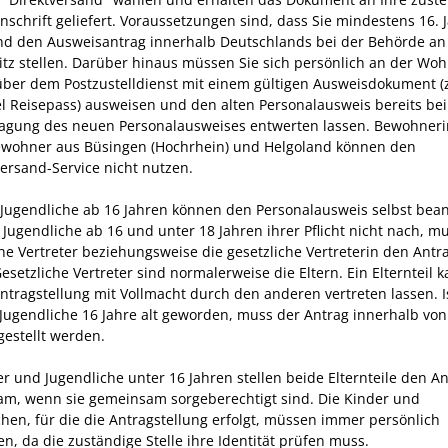
schrift geliefert.
Voraussetzungen sind, dass Sie mindestens 16. J
nd den Ausweisantrag innerhalb Deutschlands bei der Behörde an
tz stellen. Darüber hinaus müssen Sie sich persönlich an der Wo
über dem
Postzustelldienst mit einem gültigen Ausweisdokument 
el Reisepass) ausweisen und den alten Personalausweis bereits bei
agung des neuen Personalausweises entwerten lassen.
Bewohner
wohner aus Büsingen (Hochrhein) und Helgoland können den
versand-Service nicht nutzen.
 Jugendliche ab 16 Jahren können den Personalausweis selbst bea
ugendliche ab 16 und unter 18 Jahren ihrer Pflicht nicht nach, m
che Vertreter beziehungsweise die gesetzliche Vertreterin den Antr
esetzliche Vertreter sind normalerweise die Eltern. Ein Elternteil 
Antragstellung mit Vollmacht durch den anderen vertreten lassen
. 
 Jugendliche 16 Jahre alt geworden, muss der Antrag innerhalb von
estellt werden.
er und Jugendliche unter 16 Jahren stellen beide Elternteile den A
m, wenn sie gemeinsam sorgeberechtigt sind. Die Kinder und
chen, für die die Antragstellung erfolgt, müssen immer persönlich
n, da die zuständige Stelle ihre Identität prüfen muss.