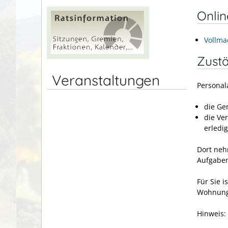
Onli
Vollma
Zustä
Veranstaltungen
Personal
die Ge
die Ve
erledig
Dort neh
Aufgaben
Für Sie i
Wohnung,
Hinweis: