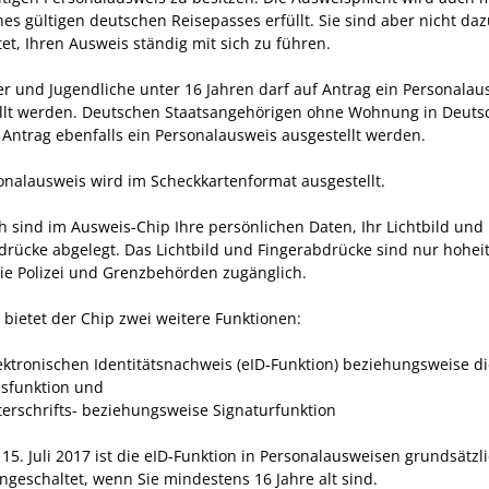
ines
gültigen deutschen Reisepasses erfüllt.
Sie sind aber nicht da
tet, Ihren Ausweis ständig mit sich zu führen.
er und Jugendliche unter 16 Jahren darf auf Antrag ein Personalau
llt werden. Deutschen Staatsangehörigen ohne Wohnung in Deuts
 Antrag ebenfalls ein Personalausweis ausgestellt werden.
onalausweis wird im Scheckkartenformat ausgestellt.
h sind im Ausweis-Chip Ihre persönlichen Daten, Ihr Lichtbild und 
drücke abgelegt. Das Lichtbild und Fingerabdrücke sind nur hohei
wie Polizei und Grenzbehörden zugänglich.
bietet der Chip zwei weitere Funktionen:
ektronischen Identitätsnachweis (eID-Funktion) beziehungsweise di
sfunktion und
terschrifts- beziehungsweise Signaturfunktion
15. Juli 2017 ist die eID-Funktion in Personalausweisen grundsätzl
ngeschaltet, wenn Sie mindestens 16 Jahre alt sind.