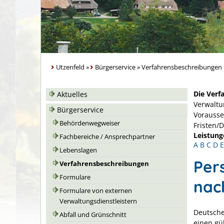
Utzenfeld
»
Bürgerservice
»
Verfahrensbeschreibungen
Die Verf
Aktuelles
Verwaltu
Bürgerservice
Vorausse
Behördenwegweiser
Fristen/
Leistung
Fachbereiche / Ansprechpartner
A
B
C
D
E
Lebenslagen
Per
Verfahrensbeschreibungen
Formulare
nac
Formulare von externen
Verwaltungsdienstleistern
Deutsche
Abfall und Grünschnitt
einen gü