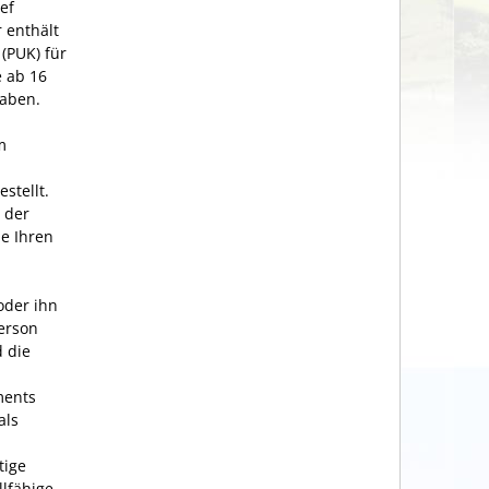
ef
 enthält
(PUK)
für
 ab 16
haben.
m
stellt.
 der
e Ihren
oder ihn
Person
 die
ments
als
tige
lfähige