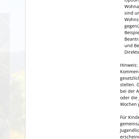
Wohnan
sind u
Wohnsi
gegen
Beispi
Beantr
und Be
Direkt
Hinweis:
Kommen J
gesetzli
stellen.
G
bei der 
oder die
Wochen g
Für Kind
gemeinsa
Jugendli
erscheine