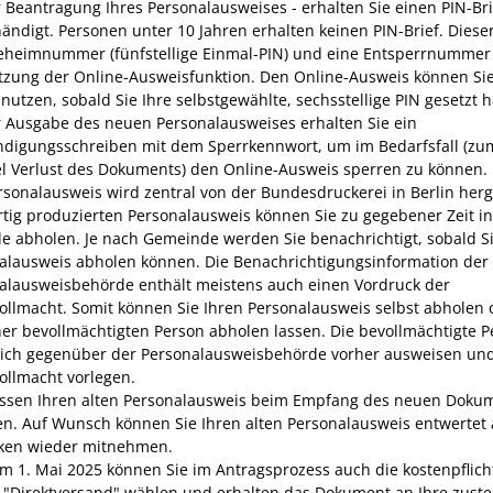
r Beantragung
Ihres
Personalausweises
-
erhalten Sie
einen PIN-Bri
ändigt. Personen unter 10 Jahren erhalten keinen PIN-Brief. Dieser
eheimnummer
(fünfstellige Einmal
-PIN
)
und
eine
Entsperrnummer 
tzung der Online-Ausweisfunktion.
Den Online-Ausweis können Sie
 nutzen, sobald Sie Ihre selbstgewählte, sechsstellige PIN gesetzt 
r Ausgabe des neuen Personalausweises erhalten Sie ein
digungsschreiben mit dem Sperrkennwort, um im Bedarfsfall (zu
el Verlust des Dokuments) den Online-Ausweis sperren zu können
.
rsonalausweis wird zentral von der Bundesdruckerei in Berlin herge
rtig produzierten Personalausweis können Sie zu gegebener Zeit in
e abholen.
Je nach Gemeinde werden Sie benachrichtigt, sobald Si
alausweis abholen können. Die Benachrichtigungsinformation der
alausweisbehörde enthält meistens auch einen Vordruck der
ollmacht. Somit können Sie Ihren Personalausweis selbst abholen 
ner bevollmächtigten Person abholen lassen. Die bevollmächtigte 
ich gegenüber der Personalausweisbehörde vorher ausweisen und
ollmacht vorlegen.
ssen Ihren alten Personalausweis beim Empfang des neuen Doku
n. Auf Wunsch können Sie Ihren alten Personalausweis entwertet 
ken wieder mitnehmen.
em 1. Mai 2025 können Sie im Antragsprozess auch die kostenpflich
 "Direktversand" wählen und erhalten das Dokument an Ihre zustel