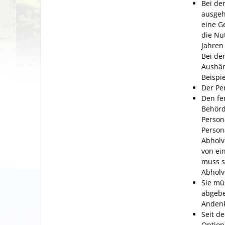
Bei de
ausgeh
eine
G
die Nu
Jahren
Bei de
Aushän
Beispi
Der Pe
Den fe
Behörd
Person
Person
Abholv
von ei
muss s
Abholv
Sie mü
abgebe
Anden
Seit d
Option