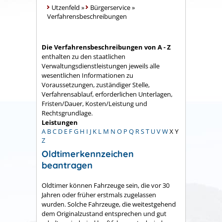
Utzenfeld
»
Bürgerservice
»
Verfahrensbeschreibungen
Die Verfahrensbeschreibungen von A - Z
enthalten zu den staatlichen
Verwaltungsdienstleistungen jeweils alle
wesentlichen Informationen zu
Voraussetzungen, zuständiger Stelle,
Verfahrensablauf, erforderlichen Unterlagen,
Fristen/Dauer, Kosten/Leistung und
Rechtsgrundlage.
Leistungen
A
B
C
D
E
F
G
H
I
J
K
L
M
N
O
P
Q
R
S
T
U
V
W
X
Y
Z
Oldtimerkennzeichen
beantragen
Oldtimer können Fahrzeuge sein, die vor 30
Jahren oder früher erstmals zugelassen
wurden. Solche Fahrzeuge, die weitestgehend
dem Originalzustand entsprechen und gut