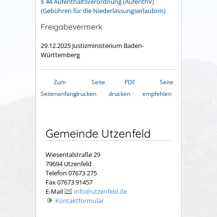
§ 44 Aufenthaltsverordnung (AufenthV)
(Gebühren für die Niederlassungserlaubnis)
Freigabevermerk
29.12.2025 Justizministerium Baden-
Württemberg
Zum
Seite
PDF
Seite
Seitenanfang
drucken
drucken
empfehlen
Gemeinde Utzenfeld
Wiesentalstraße 29
79694 Utzenfeld
Telefon 07673 275
Fax 07673 91457
E-Mail
info@utzenfeld.de
Kontaktformular