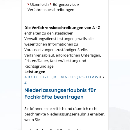
Utzenfeld
»
Bürgerservice
»
Verfahrensbeschreibungen
Die Verfahrensbeschreibungen von A - Z
enthalten zu den staatlichen
Verwaltungsdienstleistungen jeweils alle
wesentlichen Informationen zu
Voraussetzungen, zuständiger Stelle,
Verfahrensablauf, erforderlichen Unterlagen,
Fristen/Dauer, Kosten/Leistung und
Rechtsgrundlage.
Leistungen
A
B
C
D
E
F
G
H
I
J
K
L
M
N
O
P
Q
R
S
T
U
V
W
X
Y
Z
Niederlassungserlaubnis für
Fachkräfte beantragen
Sie können eine zeitlich und räumlich nicht
beschränkte Niederlassungserlaubnis erhalten,
wenn Sie