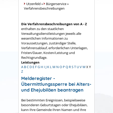
Utzenfeld
»
Bürgerservice
»
Verfahrensbeschreibungen
Die Verfahrensbeschreibungen von A - Z
enthalten zu den staatlichen
Verwaltungsdienstleistungen jeweils alle
wesentlichen Informationen zu
Voraussetzungen, zuständiger Stelle,
Verfahrensablauf, erforderlichen Unterlagen,
Fristen/Dauer, Kosten/Leistung und
Rechtsgrundlage.
Leistungen
A
B
C
D
E
F
G
H
I
J
K
L
M
N
O
P
Q
R
S
T
U
V
W
X
Y
Z
Melderegister -
Übermittlungssperre bei Alters-
und Ehejubiläen beantragen
Bei bestimmten Ereignissen
, beispielsweise
besonderen Geburtstagen oder Ehejubiläen,
kann Ihre Gemeinde Ihren Namen und Ihre