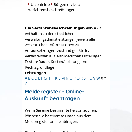
Utzenfeld
»
Bürgerservice
»
Verfahrensbeschreibungen
Die Verfahrensbeschreibungen von A - Z
enthalten zu den staatlichen
Verwaltungsdienstleistungen jeweils alle
wesentlichen Informationen zu
Voraussetzungen, zuständiger Stelle,
Verfahrensablauf, erforderlichen Unterlagen,
Fristen/Dauer, Kosten/Leistung und
Rechtsgrundlage.
Leistungen
A
B
C
D
E
F
G
H
I
J
K
L
M
N
O
P
Q
R
S
T
U
V
W
X
Y
Z
Melderegister - Online-
Auskunft beantragen
Wenn Sie eine bestimmte Person suchen,
können Sie bestimmte Daten aus dem
Melderegister online abfragen.