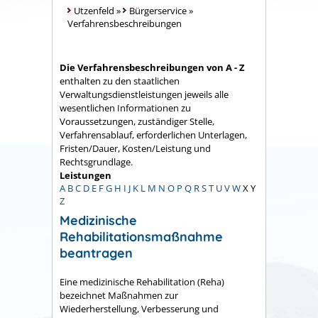
Utzenfeld
»
Bürgerservice
»
Verfahrensbeschreibungen
Die Verfahrensbeschreibungen von A - Z
enthalten zu den staatlichen
Verwaltungsdienstleistungen jeweils alle
wesentlichen Informationen zu
Voraussetzungen, zuständiger Stelle,
Verfahrensablauf, erforderlichen Unterlagen,
Fristen/Dauer, Kosten/Leistung und
Rechtsgrundlage.
Leistungen
A
B
C
D
E
F
G
H
I
J
K
L
M
N
O
P
Q
R
S
T
U
V
W
X
Y
Z
Medizinische
Rehabilitationsmaßnahme
beantragen
Eine medizinische Rehabilitation (Reha)
bezeichnet Maßnahmen zur
Wiederherstellung, Verbesserung und