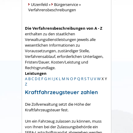
Utzenfeld
»
Bürgerservice
»
Verfahrensbeschreibungen
Die Verfahrensbeschreibungen von A - Z
enthalten zu den staatlichen
Verwaltungsdienstleistungen jeweils alle
wesentlichen Informationen zu
Voraussetzungen, zuständiger Stelle,
Verfahrensablauf, erforderlichen Unterlagen,
Fristen/Dauer, Kosten/Leistung und
Rechtsgrundlage.
Leistungen
A
B
C
D
E
F
G
H
I
J
K
L
M
N
O
P
Q
R
S
T
U
V
W
X
Y
Z
Kraftfahrzeugsteuer zahlen
Die Zollverwaltung setzt die Höhe der
Kraftfahrzeugsteuer fest.
Um ein Fahrzeug zulassen zu können, muss
von Ihnen bei der Zulassungsbehörde ein
SEPA-Lastschriftmandat abgegeben werden.